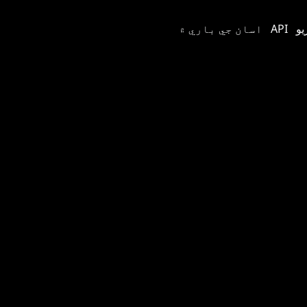
API
اسان جي باري ۾