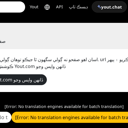
ڊيسڪ ٽاپ
API
Yout
yout.chat
صفح
اسان اهو صفحو نه ڳولي سگهون ٿا جيڪو توهان ڳولي رهيا آهيو. url چيڪ 
ڪوشش ڪريو يا Yout.com ڏانھن واپس وڃو
← Yout.com ڏانهن واپس وڃو
[Error: No translation engines available for batch translation]
[Error: No translation engines available for batch tr