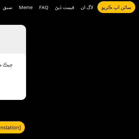
سائن اپ ڪريو
لاگ ان
قيمت ڏيڻ
FAQ
Meme
سبق
anslation]