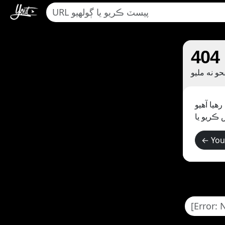
404
و نه مليو
ڪريو ۽ ٻيهر