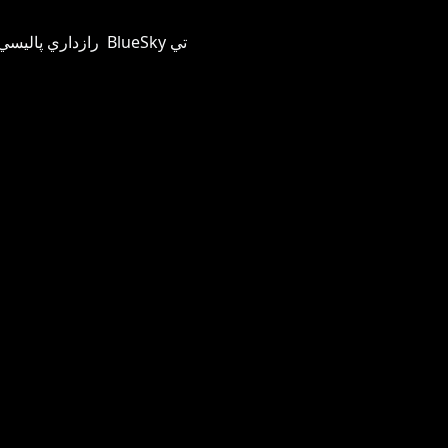
اسان جي تابعداري ڪريو BlueSky تي
رازداري پاليسي