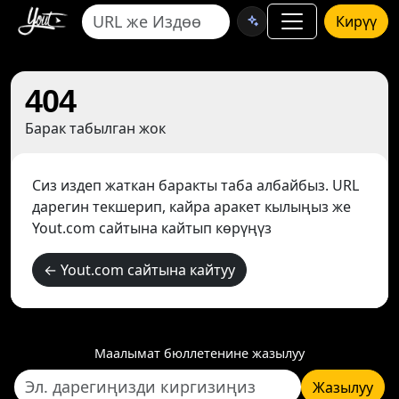
Кирүү
404
Барак табылган жок
Сиз издеп жаткан баракты таба албайбыз. URL
дарегин текшерип, кайра аракет кылыңыз же
Yout.com сайтына кайтып көрүңүз
← Yout.com сайтына кайтуу
Маалымат бюллетенине жазылуу
Жазылуу