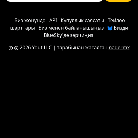
Биз жөнүндө
API
Купуялык саясаты
Тейлөө
шарттары
Биз менен байланышыңыз
Бизди
BlueSky'де ээрчиңиз
2026 Yout LLC
| тарабынан жасалган
nadermx