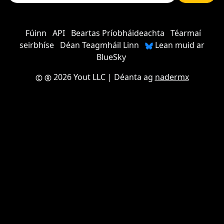
Fúinn
API
Beartas Príobháideachta
Téarmaí
seirbhíse
Déan Teagmháil Linn
Lean muid ar
BlueSky
2026 Yout LLC
| Déanta ag
nadermx