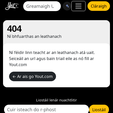
Cláraigh
404
Ní bhfuarthas an leathanach
Ní féidir linn teacht ar an leathanach atá uait.
Seiceáil an url agus bain triail eile as nó fill ar
Yout.com
← Ar ais go Yout.com
Liostáil lenár nuachtlitir
Liostáil