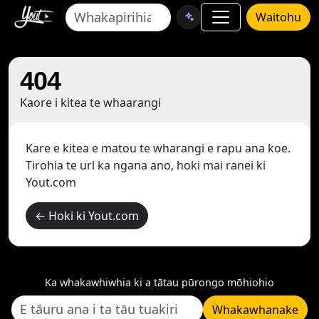
Waitohu
404
Kaore i kitea te whaarangi
Kare e kitea e matou te wharangi e rapu ana koe.
Tirohia te url ka ngana ano, hoki mai ranei ki
Yout.com
← Hoki ki Yout.com
Ka whakawhiwhia ki a tātau pūrongo mōhiohio
Whakawhanake