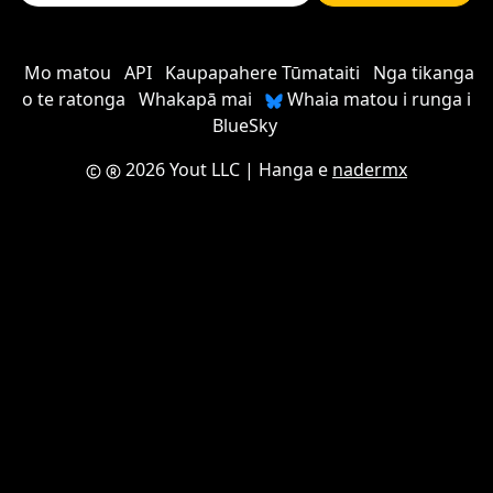
Mo matou
API
Kaupapahere Tūmataiti
Nga tikanga
o te ratonga
Whakapā mai
Whaia matou i runga i
BlueSky
2026 Yout LLC
| Hanga e
nadermx