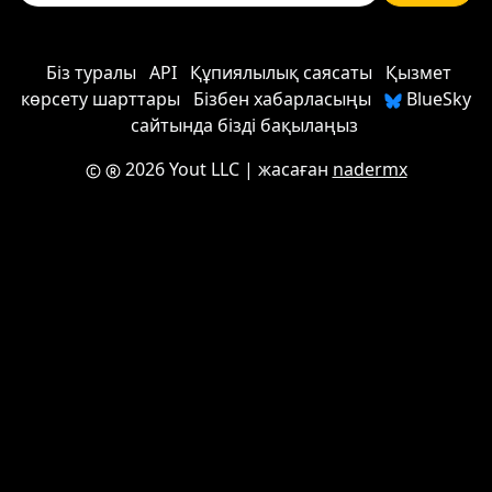
Біз туралы
API
Құпиялылық саясаты
Қызмет
көрсету шарттары
Бізбен хабарласыңы
BlueSky
сайтында бізді бақылаңыз
2026 Yout LLC
| жасаған
nadermx