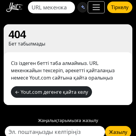
Тіркелу
404
Бет табылмады
Сіз іздеген бетті таба алмаймыз. URL
мекенжайын тексеріп, әрекетті қайталаңыз
немесе Yout.com сайтына қайта оралыңыз
← Yout.com дегенге қайта келу
Жаңалықтарымызға жазылу
Жазылу