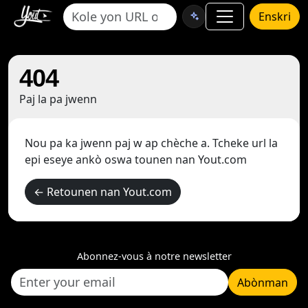
Enskri
404
Paj la pa jwenn
Nou pa ka jwenn paj w ap chèche a. Tcheke url la
epi eseye ankò oswa tounen nan Yout.com
← Retounen nan Yout.com
Abonnez-vous à notre newsletter
Abònman