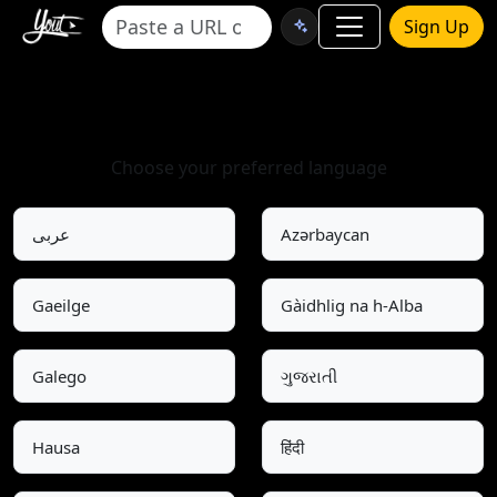
Sign Up
Select Language
Choose your preferred language
عربى
Azərbaycan
Gaeilge
Gàidhlig na h-Alba
Galego
ગુજરાતી
Hausa
हिंदी