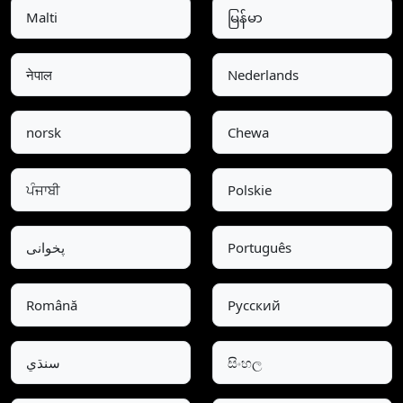
Malti
မြန်မာ
नेपाल
Nederlands
norsk
Chewa
ਪੰਜਾਬੀ
Polskie
پخوانی
Português
Română
Pусский
سنڌي
සිංහල