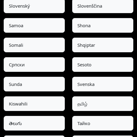
Slovenský
Slovenščina
Samoa
Shona
Somali
Shqiptar
Српски
Sesoto
Sunda
Svenska
Kiswahili
தமிழ்
తెలుగు
Тайко