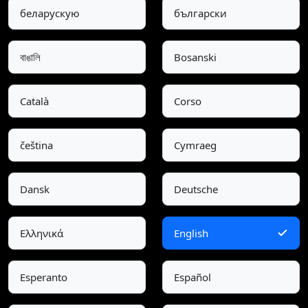
беларускую
български
বাঙালি
Bosanski
Català
Corso
čeština
Cymraeg
Dansk
Deutsche
Ελληνικά
English
Esperanto
Español