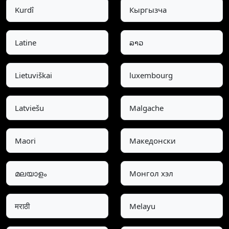
Kurdî
Кыргызча
Latine
ລາວ
Lietuviškai
luxembourg
Latviešu
Malgache
Maori
Македонски
മലയാളം
Монгол хэл
मराठी
Melayu