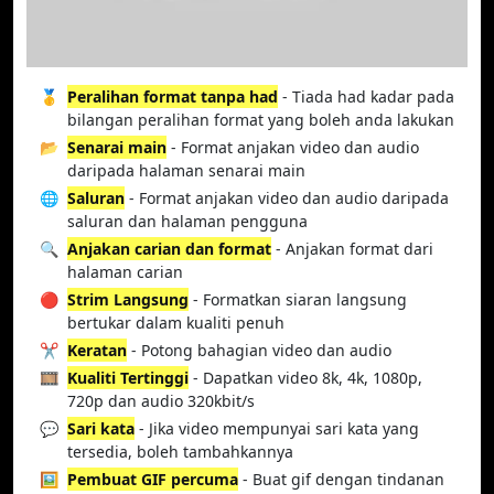
🥇
Peralihan format tanpa had
- Tiada had kadar pada
bilangan peralihan format yang boleh anda lakukan
📂
Senarai main
- Format anjakan video dan audio
daripada halaman senarai main
🌐
Saluran
- Format anjakan video dan audio daripada
saluran dan halaman pengguna
🔍
Anjakan carian dan format
- Anjakan format dari
halaman carian
🔴
Strim Langsung
- Formatkan siaran langsung
bertukar dalam kualiti penuh
✂️
Keratan
- Potong bahagian video dan audio
🎞️
Kualiti Tertinggi
- Dapatkan video 8k, 4k, 1080p,
720p dan audio 320kbit/s
💬
Sari kata
- Jika video mempunyai sari kata yang
tersedia, boleh tambahkannya
🖼️
Pembuat GIF percuma
- Buat gif dengan tindanan