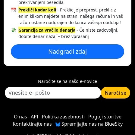
prekrivanjem besedila
📆
Prekliči kadar koli
- Preklic je preprost, preklic z
enim klikom najdete na strani našega računa in vaš
račun ostane nadgrajen do konca vašega obdobja!
💸
Garancija za vračilo denarja
- Če niste zadovoljni,
dobite denar nazaj – brez vprašanj
Nadgradi zdaj
Naročite se na našo e-novice
Naroči se
O nas
API
Politika zasebnosti
Pogoji storitve
Kontaktirajte nas
Spremljajte nas na BlueSky