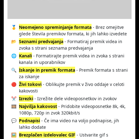
🥇
Neomejeno spreminjanje formata
- Brez omejitve
glede števila premikov formata, ki jih lahko izvedete
📂
Seznami predvajanja
- Formatiraj premik videa in
zvoka s strani seznama predvajanja
🌐
Kanali
- Formatirajte premik videa in zvoka s strani
kanala in uporabnikov
🔍
Iskanje in premik formata
- Premik formata s strani
za iskanje
🔴
Živi tokovi
- Oblikujte premik v živo oddaje v celoti
kakovosti
✂️
Izrezki
- Izrežite dele videoposnetkov in zvokov
🎞️
Najvišja kakovost
- Pridobite videoposnetke 8k, 4k,
1080p, 720p in zvok 320kbit/s
💬
Podnapisi
- Če ima video na voljo podnapise, jih
lahko dodate
🖼️
Brezplačen izdelovalec GIF
- Ustvarite gif s