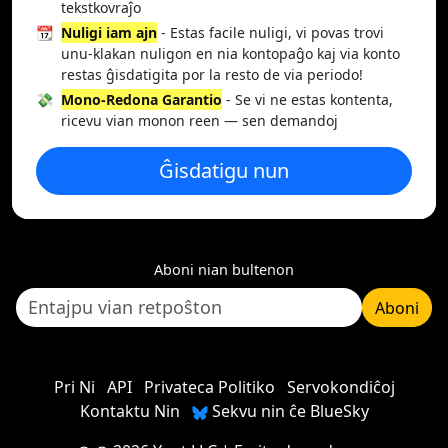
tekstkovraĵo
📆
Nuligi iam ajn
- Estas facile nuligi, vi povas trovi
unu-klakan nuligon en nia kontopaĝo kaj via konto
restas ĝisdatigita por la resto de via periodo!
💸
Mono-Redona Garantio
- Se vi ne estas kontenta,
ricevu vian monon reen — sen demandoj
Ĝisdatigu nun
Aboni nian bultenon
Aboni
Pri Ni
API
Privateca Politiko
Servokondiĉoj
Kontaktu Nin
Sekvu nin ĉe BlueSky