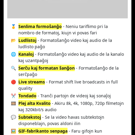
🥇
Senlima formoŝanĝo
- Neniu tariflimo pri la
nombro de formatoj, kiujn vi povas fari
📂
Ludlistoj
- Formatoŝanĝo video kaj audio de la
ludlisto paĝo
🌐
Kanaloj
- Formatoŝanĝo video kaj audio de la kanalo
kaj uzantpaĝoj
🔍
Serĉu kaj formatan ŝanĝon
- Formatoŝanĝo de la
serĉpaĝo
🔴
Live streams
- Format shift live broadcasts in full
quality
✂️
Tondado
- Tranĉi partojn de videoj kaj sonaĵoj
🎞️
Plej alta Kvalito
- Akiru 8k, 4k, 1080p, 720p filmetojn
kaj 320kbit/s audio
💬
Subtekstoj
- Se la video havas subtekstojn
disponeblajn, povas aldoni ilin
🖼️
GIF-fabrikanto senpaga
- Faru gifojn kun