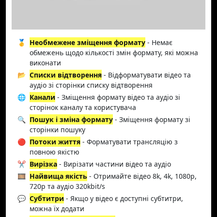
🥇
Необмежене зміщення формату
- Немає
обмежень щодо кількості змін формату, які можна
виконати
📂
Списки відтворення
- Відформатувати відео та
аудіо зі сторінки списку відтворення
🌐
Канали
- Зміщення формату відео та аудіо зі
сторінок каналу та користувача
🔍
Пошук і зміна формату
- Зміщення формату зі
сторінки пошуку
🔴
Потоки життя
- Форматувати трансляцію з
повною якістю
✂️
Вирізка
- Вирізати частини відео та аудіо
🎞️
Найвища якість
- Отримайте відео 8k, 4k, 1080p,
720p та аудіо 320kbit/s
💬
Субтитри
- Якщо у відео є доступні субтитри,
можна їх додати