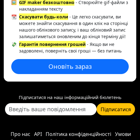
🖼️
GIF maker безкоштовно
- Створюйте gif-файли з
накладанням тексту
📆
Скасувати будь-коли
- Це легко скасувати, ви
можете знайти скасування в один клік на сторінці
нашого облікового запису, і ваш обліковий запис
залишатиметься оновленим до кінця терміну дії!
💸
Гарантія повернення грошей
- Якщо ви не
задоволені, поверніть свої гроші — без питань
Оновіть зараз
Підписатися на наш інформаційний бюлетень
Підписатися
Про нас
API
Політика конфіденційності
Умови