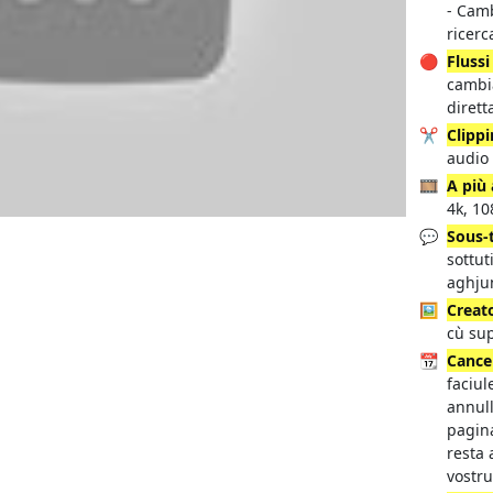
- Cam
ricerc
🔴
Flussi
cambi
dirett
✂️
Clipp
audio
🎞️
A più 
4k, 10
💬
Sous-t
sottut
aghju
🖼️
Creato
cù sup
📆
Cance
faciul
annull
pagina
resta 
vostru