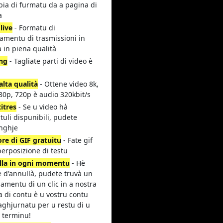
bia di furmatu da a pagina di
a
 live
- Formatu di
amentu di trasmissioni in
a in piena qualità
ing
- Tagliate parti di video è
alta qualità
- Ottene video 8k,
80p, 720p è audio 320kbit/s
itres
- Se u video hà
ituli dispunibili, pudete
nghje
re di GIF gratuitu
- Fate gif
erposizione di testu
lla in ogni momentu
- Hè
e d'annullà, pudete truvà un
amentu di un clic in a nostra
 di contu è u vostru contu
aghjurnatu per u restu di u
 terminu!