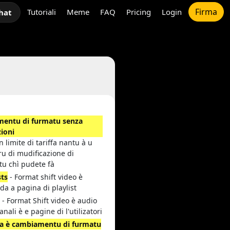
Firma
Tutoriali
Meme
FAQ
Pricing
Login
hat
entu di furmatu senza
zioni
n limite di tariffa nantu à u
u di mudificazione di
tu chì pudete fà
sts
- Format shift video è
da a pagina di playlist
i
- Format Shift video è audio
anali è e pagine di l'utilizatori
ca è cambiamentu di furmatu