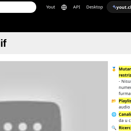
Yout
API
Desktop
yout.c
if
🥇
Mutam
restri
- Nisu
numer
furma
📂
Playli
audio 
🌐
Canal
da u c
🔍
Ricer