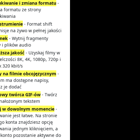
kiwanie i zmiana formatu
-
a formatu ze strony
kiwania
strumienie
- Format shift
isje na żywo w pełnej jakości
ynek
- Wytnij fragmenty
 i plików audio
ższa jakość
- Uzyskaj filmy w
elczości 8K, 4K, 1080p, 720p i
 320 kbit/s
y na filmie obcojęzycznym
-
film ma dostępne napisy,
z je dodać
wy twórca GIF-ów
- Twórz
z nałożonym tekstem
j w dowolnym momencie
-
anie jest łatwe. Na stronie
go konta znajdziesz opcję
wania jednym kliknięciem, a
 konto pozostanie aktywne do