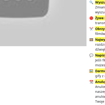
🔍
Wyszu
Zmian
wyszu
🔴
Żywe 
transm
✂️
Obrz
filmów
🎞️
Najwy
rozdzi
dźwięk
💬
Napis
Jeśli 
możes
🖼️
Darmo
gify 
📆
Anulu
Anulow
nasze
anulo
Twoje