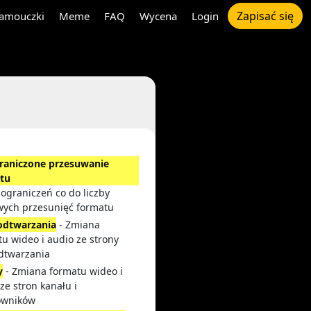
Zapisać się
amouczki
Meme
FAQ
Wycena
Login
raniczone przesuwanie
tu
 ograniczeń co do liczby
wych przesunięć formatu
 odtwarzania
- Zmiana
u wideo i audio ze strony
odtwarzania
y
- Zmiana formatu wideo i
ze stron kanału i
owników