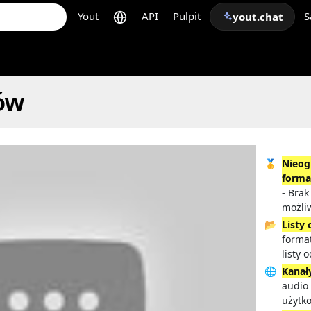
Yout
API
Pulpit
S
yout.chat
ów
🥇
Nieog
forma
- Brak
możli
📂
Listy
format
listy 
🌐
Kanał
audio 
użytk