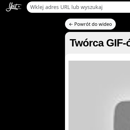
← Powrót do wideo
Twórca GIF-