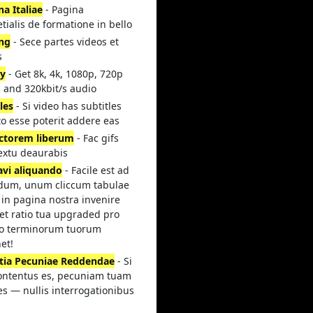
a Italiae
- Pagina
etialis de formatione in bello
ing
- Sece partes videos et
s
ty
- Get 8k, 4k, 1080p, 720p
 and 320kbit/s audio
les
- Si video has subtitles
o esse poterit addere eas
actorem liberum
- Fac gifs
extu deaurabis
avi aliquando
- Facile est ad
ndum, unum cliccum tabulae
in pagina nostra invenire
et ratio tua upgraded pro
uo terminorum tuorum
et!
tia Pecuniae Reddendae
- Si
ontentus es, pecuniam tuam
es — nullis interrogationibus