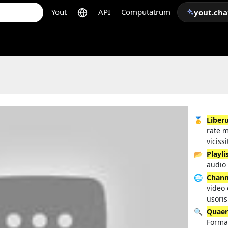
Yout
API
Computatrum
yout.cha
🥇
Liber
rate 
viciss
📂
Playli
audio 
🌐
Chann
video 
usoris
🔍
Quaer
Forma