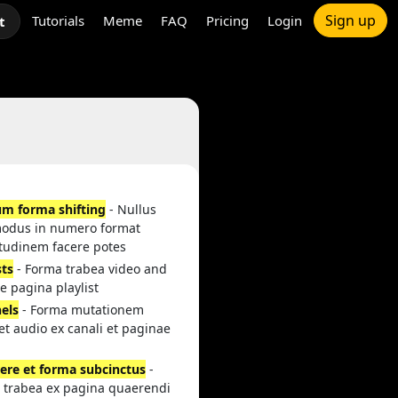
Sign up
Tutorials
Meme
FAQ
Pricing
Login
t
um forma shifting
- Nullus
modus in numero format
itudinem facere potes
sts
- Forma trabea video and
e pagina playlist
els
- Forma mutationem
et audio ex canali et paginae
ere et forma subcinctus
-
 trabea ex pagina quaerendi