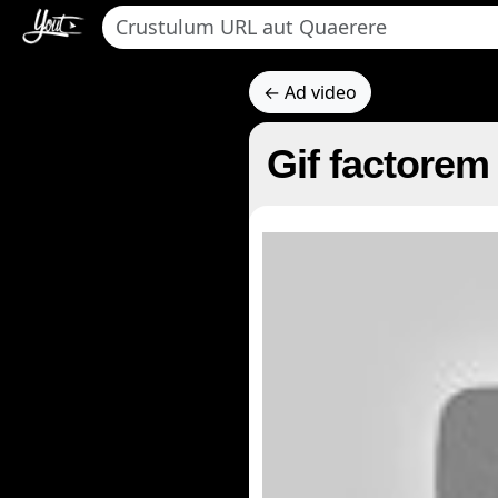
← Ad video
Gif factorem