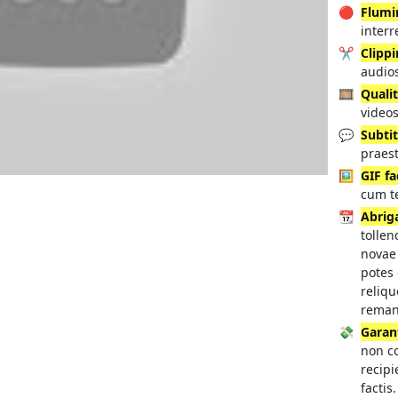
🔴
Flumin
interr
✂️
Clipp
audio
🎞️
Quali
videos
💬
Subtit
praest
🖼️
GIF f
cum t
📆
Abrig
tolle
novae 
potes 
reliq
reman
💸
Garan
non c
recipi
factis.