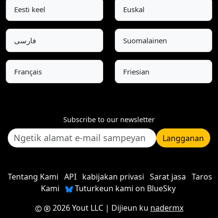
Eesti keel
Euskal
فارسی
Suomalainen
Français
Friesian
Subscribe to our newsletter
Langganan
Tentang Kami
API
kabijakan privasi
Sarat jasa
Taros
Kami
Tuturkeun kami on BlueSky
2026 Yout LLC
| Dijieun ku
nadermx