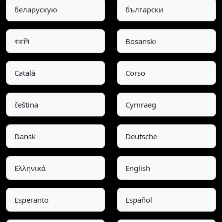
беларускую
български
বাঙালি
Bosanski
Català
Corso
čeština
Cymraeg
Dansk
Deutsche
Ελληνικά
English
Esperanto
Español