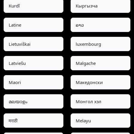
Kurdî
Кыргызча
Latine
ລາວ
Lietuviškai
luxembourg
Latviešu
Malgache
Maori
Македонски
മലയാളം
Монгол хэл
मराठी
Melayu