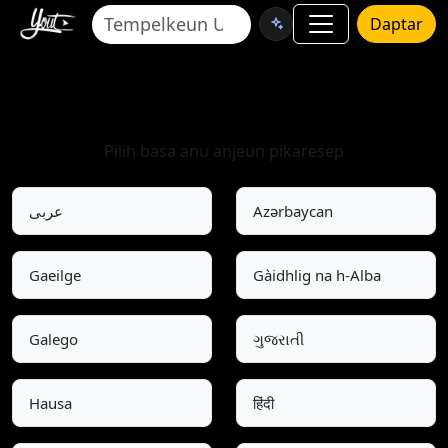
Daptar
Pilih Basa
Pilih basa anu anjeun pikaresep
عربى
Azərbaycan
Gaeilge
Gàidhlig na h-Alba
Galego
ગુજરાતી
Hausa
हिंदी