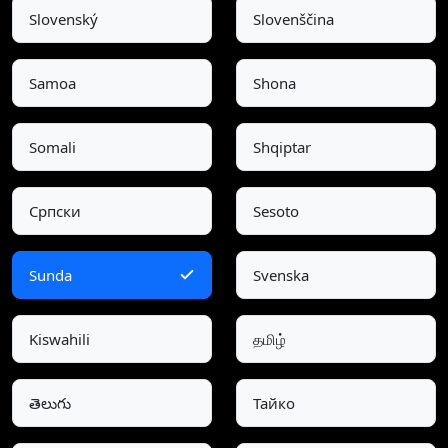
Slovenský
Slovenščina
Samoa
Shona
Somali
Shqiptar
Српски
Sesoto
Sunda
Svenska
Kiswahili
தமிழ்
తెలుగు
Тайко