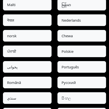
Malti
မြန်မာ
नेपाल
Nederlands
norsk
Chewa
ਪੰਜਾਬੀ
Polskie
پخوانی
Português
Română
Pусский
سنڌي
සිංහල