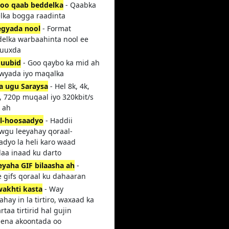
 oo qaab beddelka
- Qaabka
lka bogga raadinta
gyada nool
- Format
delka warbaahinta nool ee
buuxda
duubid
- Goo qaybo ka mid ah
yowyada iyo maqalka
a ugu Saraysa
- Hel 8k, 4k,
, 720p muqaal iyo 320kbit/s
 ah
l-hoosaadyo
- Haddii
owgu leeyahay qoraal-
adyo la heli karo waad
aa inaad ku darto
yaha GIF bilaasha ah
-
 gifs qoraal ku dahaaran
wakhti kasta
- Way
hay in la tirtiro, waxaad ka
artaa tirtirid hal gujin
ena akoontada oo