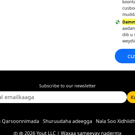
koont
cusbo
mudd
💸
Damm
aadan
dib u 
weydi
cu
Subscribe to our newsletter
K
a Qarsoonnimada
Shuruudaha adeegga
Nala Soo Xidhiid
2026 Yout LLC
| Waxaa sameeyay
nadermx