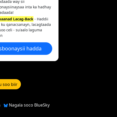
adaada way sii
onaysiinaysaa inta ka hadhay
adaada!
aanad Lacag-Back
- Haddii
 ku qanacsanayn, lacagtaada
soo celi - su'aalo laguma
in
sboonaysii hadda
u soo biir
h
Nagala soco BlueSky