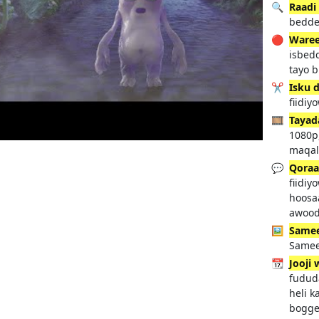
🔍
Raadi
bedde
🔴
Waree
isbed
tayo 
✂️
Isku 
fiidi
🎞️
Tayad
1080p
maqal
💬
Qoraa
fiidiy
hoosa
awood
🖼️
Samee
Samee
📆
Jooji 
fududa
heli k
bogge