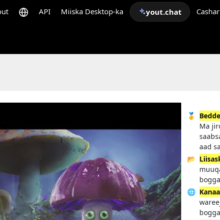
out
API
Miiska Desktop-ka
Cashar
yout.chat
🥇
Bedde
Ma ji
saabs
aad s
📂
Liisas
muuqa
bogga 
🌐
Kanaa
wareej
bogga