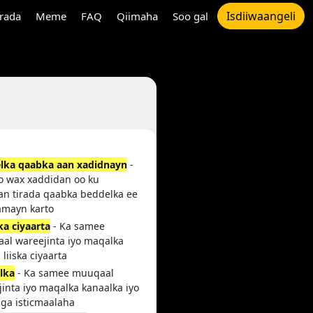
Isdiiwaangeli
rada
Meme
FAQ
Qiimaha
Soo gal
lka qaabka aan xadidnayn
-
ro wax xaddidan oo ku
an tirada qaabka beddelka ee
amayn karto
ka ciyaarta
- Ka samee
al wareejinta iyo maqalka
liiska ciyaarta
lka
- Ka samee muuqaal
inta iyo maqalka kanaalka iyo
ga isticmaalaha