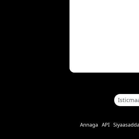
Annaga
API
Siyaasadd