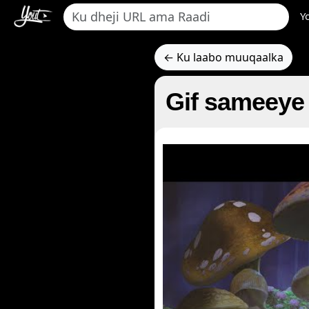
Y
← Ku laabo muuqaalka
Gif sameeye