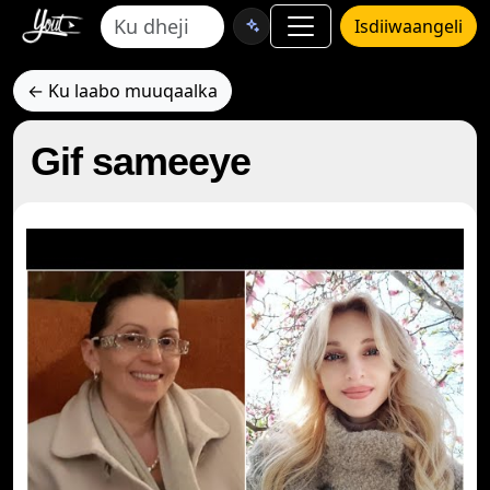
Isdiiwaangeli
← Ku laabo muuqaalka
Gif sameeye