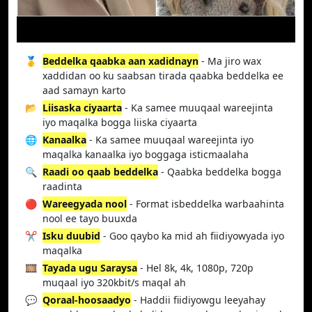
🥇
Beddelka qaabka aan xadidnayn
- Ma jiro wax
xaddidan oo ku saabsan tirada qaabka beddelka ee
aad samayn karto
📂
Liisaska ciyaarta
- Ka samee muuqaal wareejinta
iyo maqalka bogga liiska ciyaarta
🌐
Kanaalka
- Ka samee muuqaal wareejinta iyo
maqalka kanaalka iyo boggaga isticmaalaha
🔍
Raadi oo qaab beddelka
- Qaabka beddelka bogga
raadinta
🔴
Wareegyada nool
- Format isbeddelka warbaahinta
nool ee tayo buuxda
✂️
Isku duubid
- Goo qaybo ka mid ah fiidiyowyada iyo
maqalka
🎞️
Tayada ugu Saraysa
- Hel 8k, 4k, 1080p, 720p
muqaal iyo 320kbit/s maqal ah
💬
Qoraal-hoosaadyo
- Haddii fiidiyowgu leeyahay