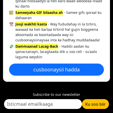
qoraal-hoosaadyo la heli karo waad awoodaa inaad
ku darto
🖼️
Sameeyaha GIF bilaasha ah
- Samee gifs qoraal ku
dahaaran
📆
Jooji wakhti kasta
- Way fududahay in la tirtiro,
waxaad ka heli kartaa tirtirid hal gujin boggeena
akoontada oo koontadaada way sii
cusboonaysiinaysaa inta ka hadhay muddadaada!
💸
Dammaanad Lacag-Back
- Haddii aadan ku
qanacsanayn, lacagtaada dib u soo celi - su'aalo
laguma weydiin
cusboonaysii hadda
Subscribe to our newsletter
Ku soo biir