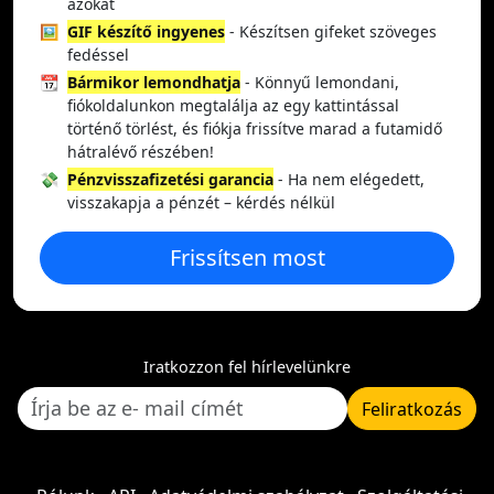
azokat
🖼️
GIF készítő ingyenes
- Készítsen gifeket szöveges
fedéssel
📆
Bármikor lemondhatja
- Könnyű lemondani,
fiókoldalunkon megtalálja az egy kattintással
történő törlést, és fiókja frissítve marad a futamidő
hátralévő részében!
💸
Pénzvisszafizetési garancia
- Ha nem elégedett,
visszakapja a pénzét – kérdés nélkül
Frissítsen most
Iratkozzon fel hírlevelünkre
Feliratkozás