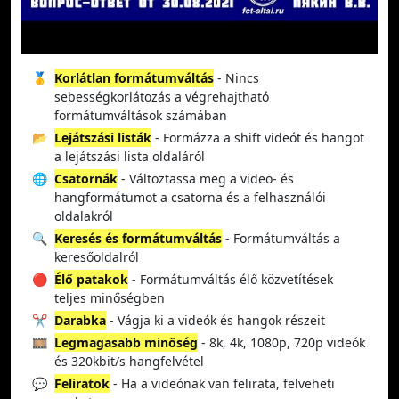
🥇
Korlátlan formátumváltás
- Nincs
sebességkorlátozás a végrehajtható
formátumváltások számában
📂
Lejátszási listák
- Formázza a shift videót és hangot
a lejátszási lista oldaláról
🌐
Csatornák
- Változtassa meg a video- és
hangformátumot a csatorna és a felhasználói
oldalakról
🔍
Keresés és formátumváltás
- Formátumváltás a
keresőoldalról
🔴
Élő patakok
- Formátumváltás élő közvetítések
teljes minőségben
✂️
Darabka
- Vágja ki a videók és hangok részeit
🎞️
Legmagasabb minőség
- 8k, 4k, 1080p, 720p videók
és 320kbit/s hangfelvétel
💬
Feliratok
- Ha a videónak van felirata, felveheti