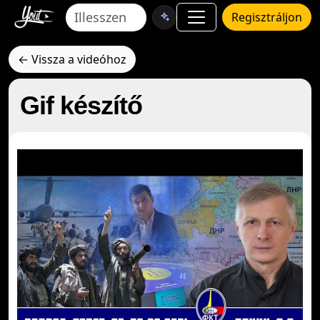
Regisztráljon
← Vissza a videóhoz
Gif készítő