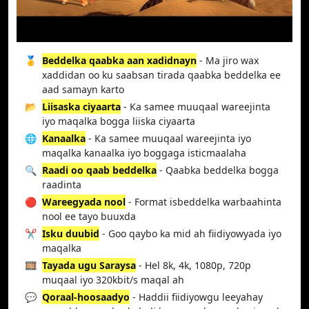
🥇
Beddelka qaabka aan xadidnayn
- Ma jiro wax
xaddidan oo ku saabsan tirada qaabka beddelka ee
aad samayn karto
📂
Liisaska ciyaarta
- Ka samee muuqaal wareejinta
iyo maqalka bogga liiska ciyaarta
🌐
Kanaalka
- Ka samee muuqaal wareejinta iyo
maqalka kanaalka iyo boggaga isticmaalaha
🔍
Raadi oo qaab beddelka
- Qaabka beddelka bogga
raadinta
🔴
Wareegyada nool
- Format isbeddelka warbaahinta
nool ee tayo buuxda
✂️
Isku duubid
- Goo qaybo ka mid ah fiidiyowyada iyo
maqalka
🎞️
Tayada ugu Saraysa
- Hel 8k, 4k, 1080p, 720p
muqaal iyo 320kbit/s maqal ah
💬
Qoraal-hoosaadyo
- Haddii fiidiyowgu leeyahay