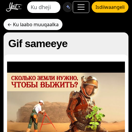
Isdiiwaangeli
← Ku laabo muuqaalka
Gif sameeye