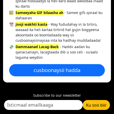
qoraal-hoosaadyo la heli karo waad awoodaa inaad
ku darto
🖼️
Sameeyaha GIF bilaasha ah
- Samee gifs qoraal ku
dahaaran
📆
Jooji wakhti kasta
- Way fududahay in la tirtiro,
waxaad ka heli kartaa tirtirid hal gujin boggeena
akoontada oo koontadaada way sii
cusboonaysiinaysaa inta ka hadhay muddadaada!
💸
Dammaanad Lacag-Back
- Haddii aadan ku
qanacsanayn, lacagtaada dib u soo celi - su'aalo
laguma weydiin
cusboonaysii hadda
Subscribe to our newsletter
Ku soo biir