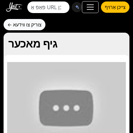
צייכן אַרויף
← צוריק צו ווידעא
גיף מאכער