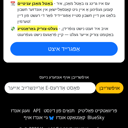
- עס איז גרינג צו באָטל מאַכן, איר
באָטל מאַכן עניטיים
📆
קענען געפֿינען אַ איין גיט קאַנסאַליישאַן אין אונדזער חשבון
בלאַט און דיין חשבון סטייז אַפּגריידיד פֿאַר די רעשט פון דיין
טערמין!
- אויב איר זענט נישט צופֿרידן,
געלט-צוריק גאַראַנטיע
💸
באַקומט צוריק אייער געלט — קיין פֿראַגעס נישט געפֿרעגט
אַפּגרייד איצט
אױפֿשרײַבן אױף אונזערע נײַעס
אױפֿשרײַבן
פּריוואַטקייט פּאָליטיק
תּנאָים פון דינסט
API
וועגן אונדז
גיי אונדז אויף BlueSky
קאָנטאַקט אונדז