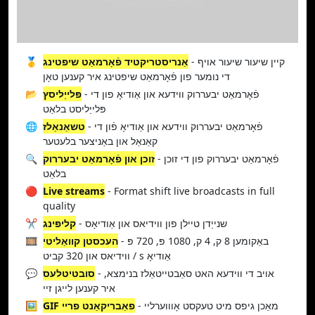
- קיין שיעור שיעור אויף
אַנריסטריקטיד פֿאָרמאַט שיפטינג
🥇
די נומער פון פֿאָרמאַט שיפטינג איר קענען טאָן
- פֿאָרמאַט יבעררוק ווידעא און אַודיאָ פון די
פּלייַליסץ
📂
פּלייַליסט בלאַט
- פֿאָרמאַט יבעררוק ווידעא און אַודיאָ פֿון די
טשאַנאַלז
🌐
קאַנאַל און באַניצער בלעטער
- פֿאָרמאַט יבעררוק פון די זוכן
זוכן און פֿאָרמאַט יבעררוק
🔍
בלאַט
🔴
Live streams
- Format shift live broadcasts in full
quality
- שנייַדן טיילן פון ווידיאס און אַודיאָס
קליפּינג
✂️
- באַקומען 8 ק, 4 ק, 1080 פּ, 720 פּ
העכסטן קוואַליטי
🎞️
ווידיאס און 320 קביט / s אַודיאָ
- אויב די ווידעא האט סאַבטייטאַלז בנימצא,
סובטיטלעס
💬
איר קענען לייגן זיי
- מאַכן גיפס מיט טעקסט אָוווערליי
GIF פאַבריקאַנט פריי
🖼️