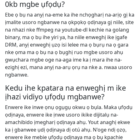
0kb mgbe ụfọdụ?
Ebe ọ bụ na anyị na-eme ka ihe nchọgharị na-arịọ gị ka
ịmalite usoro ngbanwe na ọkpọkọ ọdịnaya gị niile, site
na nhazi nke ffmpeg na youtube-dl kechie na golang
binary, ma ọ bụ ihe yiri ya, ha niile enweghị ike ịgafe
DRM, anyị enweghị ụzọ isi lelee ma ọ bụrụ na ọ gara
nke ọma ma ọ bụ na ọ bụghị ruo mgbe usoro ahụ
gwụchara mgbe oge na-aga ime ka ị mara ihe na-
ezighị ezi, mana anyị na-arụ ọrụ na nke a. nwaa usoro
ngbanwe.
Kedu ihe kpatara na enweghị m ike
ịhazi vidiyo ụfọdụ mgbanwe?
Enwere ike inwe ọnụ ọgụgụ okwu ọ bụla. Maka ụfọdụ
ọdịnaya, enwere ike ịnwe usoro ikike dijitalụ na-
amachibido ịmegharị ọdịnaya ahụ. Yout anaghị ekwe
ka ị gbanwee ụdị ọdịnaya dị otú ahụ. N'oge ndị ọzọ,
enwere ike mebie ụfọdụ ọdịnaya ma ọ bụ kpachie