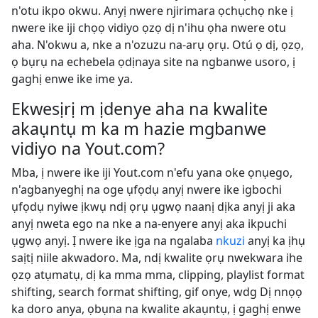
n'otu ikpo okwu. Anyị nwere njirimara ọchụchọ nke ị
nwere ike iji chọọ vidiyo ọzọ dị n'ihu ọha nwere otu
aha. N'okwu a, nke a n'ozuzu na-arụ ọrụ. Otú ọ dị, ọzọ,
ọ bụrụ na echebela ọdịnaya site na ngbanwe usoro, ị
gaghị enwe ike ime ya.
Ekwesịrị m ịdenye aha na kwalite
akaụntụ m ka m hazie mgbanwe
vidiyo na Yout.com?
Mba, ị nwere ike iji Yout.com n'efu yana oke ọnụego,
n'agbanyeghị na oge ụfọdụ anyị nwere ike igbochi
ụfọdụ nyiwe ịkwụ ndị ọrụ ụgwọ naanị dịka anyị ji aka
anyị nweta ego na nke a na-enyere anyị aka ikpuchi
ụgwọ anyị. Ị nwere ike ịga na ngalaba
nkuzi
anyị ka ịhụ
saịtị niile akwadoro. Ma, ndị kwalite ọrụ nwekwara ihe
ọzọ atụmatụ, dị ka mma mma, clipping, playlist format
shifting, search format shifting, gif onye, wdg Dị nnọọ
ka doro anya, ọbụna na kwalite akaụntụ, ị gaghị enwe