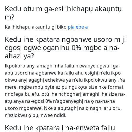
Kedu otu m ga-esi ihichapụ akaụntụ
m?
Ka ihichapụ akaụntụ gị biko
pịa ebe a
Kedu ihe kpatara ngbanwe usoro m ji
egosi ogwe ọganihu 0% mgbe a na-
ahazi ya?
Ikpokoro anyị amaghị nha faịlụ nkwanye ugwu ị ga-
abụ usoro na-agbanwe ka faịlụ ahụ esighị n'elu ikpo
okwu anyị agaghị echekwa ya n'elu ikpo okwu anyị. Ya
mere, mgbe mbụ byte ezipụ ngụkọta size nke format
nnofega bụ efu, otú ihe nchọgharị amaghi ihe size na-
atụ anya na-egosi 0% n'agbanyeghị na ọ na-na-na
usoro mgbanwe. Nke a apụtaghị na ọ naghị arụ ọrụ,
n'eziokwu ọ bụ, nwee ndidi.
Kedu ihe kpatara ị na-enweta faịlụ