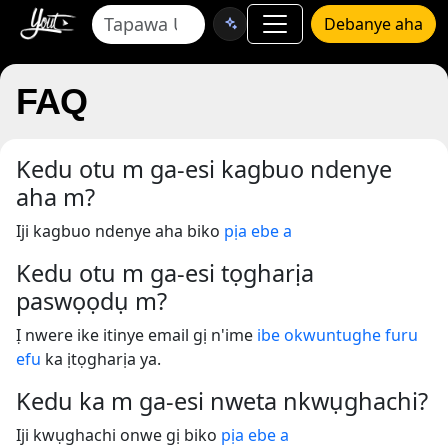
Debanye aha
FAQ
Kedu otu m ga-esi kagbuo ndenye
aha m?
Iji kagbuo ndenye aha biko
pịa ebe a
Kedu otu m ga-esi tọgharịa
paswọọdụ m?
Ị nwere ike itinye email gị n'ime
ibe okwuntughe furu
efu
ka ịtọgharịa ya.
Kedu ka m ga-esi nweta nkwụghachi?
Iji kwụghachi onwe gị biko
pịa ebe a