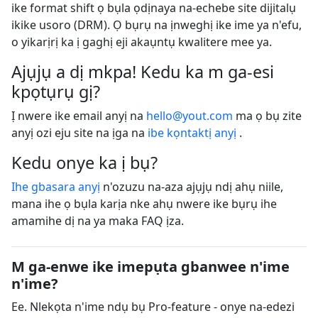
ike format shift ọ bụla ọdịnaya na-echebe site dijitalụ
ikike usoro (DRM). Ọ bụrụ na ịnweghị ike ime ya n'efu,
o yikarịrị ka ị gaghị eji akaụntụ kwalitere mee ya.
Ajụjụ a dị mkpa! Kedu ka m ga-esi
kpọtụrụ gị?
Ị nwere ike email anyị na
hello@yout.com
ma ọ bụ zite
anyị ozi eju site na ịga na
ibe kọntaktị anyị
.
Kedu onye ka ị bụ?
Ihe gbasara anyị
n'ozuzu na-aza ajụjụ ndị ahụ niile,
mana ihe ọ bụla karịa nke ahụ nwere ike bụrụ ihe
amamihe dị na ya maka FAQ ịza.
M ga-enwe ike imepụta gbanwee n'ime
n'ime?
Ee. Nlekọta n'ime ndụ bụ Pro-feature - onye na-edezi