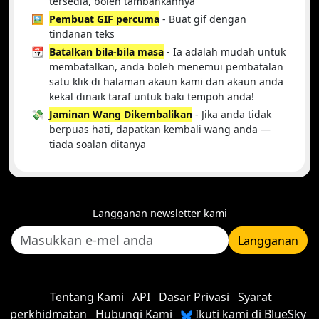
tersedia, boleh tambahkannya
🖼️
Pembuat GIF percuma
- Buat gif dengan
tindanan teks
📆
Batalkan bila-bila masa
- Ia adalah mudah untuk
membatalkan, anda boleh menemui pembatalan
satu klik di halaman akaun kami dan akaun anda
kekal dinaik taraf untuk baki tempoh anda!
💸
Jaminan Wang Dikembalikan
- Jika anda tidak
berpuas hati, dapatkan kembali wang anda —
tiada soalan ditanya
Langganan newsletter kami
Langganan
Tentang Kami
API
Dasar Privasi
Syarat
perkhidmatan
Hubungi Kami
Ikuti kami di BlueSky