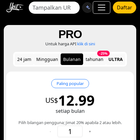
Daftar
PRO
Untuk harga API
klik di sini
-25%
24 jam
Mingguan
Bulanan
tahunan
ULTRA
Paling popular
12.99
US$
setiap bulan
Pilih bilangan pengguna; Jimat 20% apabila 2 atau lebih.
-
+