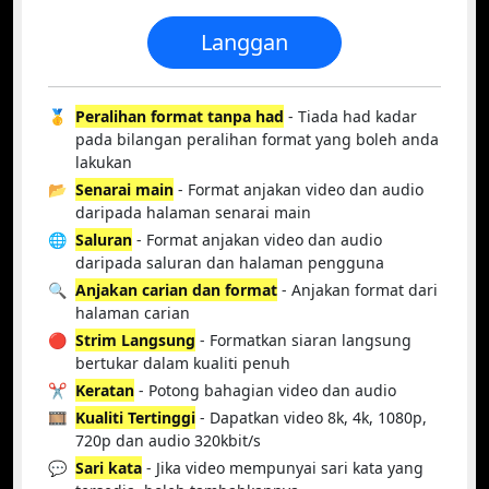
Langgan
🥇
Peralihan format tanpa had
- Tiada had kadar
pada bilangan peralihan format yang boleh anda
lakukan
📂
Senarai main
- Format anjakan video dan audio
daripada halaman senarai main
🌐
Saluran
- Format anjakan video dan audio
daripada saluran dan halaman pengguna
🔍
Anjakan carian dan format
- Anjakan format dari
halaman carian
🔴
Strim Langsung
- Formatkan siaran langsung
bertukar dalam kualiti penuh
✂️
Keratan
- Potong bahagian video dan audio
🎞️
Kualiti Tertinggi
- Dapatkan video 8k, 4k, 1080p,
720p dan audio 320kbit/s
💬
Sari kata
- Jika video mempunyai sari kata yang