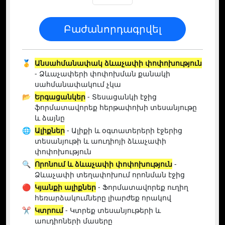
Բաժանորդագրվել
🥇
Անսահմանափակ ձևաչափի փոփոխություն
- Ձևաչափերի փոփոխման քանակի
սահմանափակում չկա
📂
Երգացանկեր
- Տեսացանկի էջից
ֆորմատավորեք հերթափոխի տեսանյութը
և ձայնը
🌐
Ալիքներ
- Ալիքի և օգտատերերի էջերից
տեսանյութի և աուդիոյի ձևաչափի
փոփոխություն
🔍
Որոնում և ձևաչափի փոփոխություն
-
Ձևաչափի տեղափոխում որոնման էջից
🔴
Կյանքի ալիքներ
- Ֆորմատավորեք ուղիղ
հեռարձակումները լիարժեք որակով
✂️
Կտրում
- Կտրեք տեսանյութերի և
աուդիոների մասերը