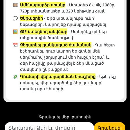
🎞️
Ամենաբարձր որակը
- Ստացեք 8k, 4k, 1080p,
720p տեսանյութեր և 320 կբիթ/վրկ ձայն
💬
Ենթագրեր
- Եթե տեսանյութն ունի
ենթագրեր, կարող եք դրանք ավելացնել
🖼️
GIF ստեղծող անվճար
- Ստեղծեք gif-ներ
տեքստային ծածկույթով
📆
Չեղարկել ցանկացած ժամանակ
- Դա հեշտ
է չեղարկել, դուք կարող եք գտնել մեկ
սեղմումով չեղարկում մեր հաշվի էջում, և
ձեր հաշիվը թարմացվել է ձեր մնացած
ժամկետի ընթացքում:
💸
Գումարի վերադարձման երաշխիք
- Եթե չեք
գոհացել, վերադարձրեք ձեր գումարը՝
առանց որևէ հարցի
Գրանցվել մեր լրահոսին
Գրանցվել