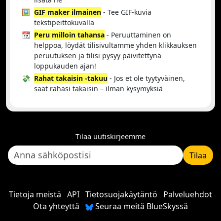
🖼️
GIF maker ilmainen
- Tee GIF-kuvia
tekstipeittokuvalla
📆
Peru milloin tahansa
- Peruuttaminen on
helppoa, löydät tilisivultamme yhden klikkauksen
peruutuksen ja tilisi pysyy päivitettynä
loppukauden ajan!
💸
Rahat takaisin -takuu
- Jos et ole tyytyväinen,
saat rahasi takaisin – ilman kysymyksiä
Tilaa uutiskirjeemme
Tilaa
Tietoja meistä
API
Tietosuojakäytäntö
Palveluehdot
Ota yhteyttä
Seuraa meitä BlueSkyssä