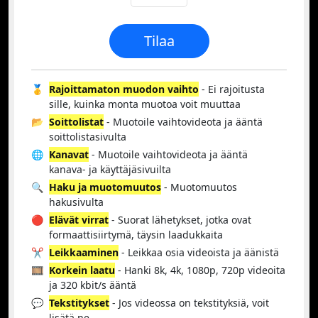
Tilaa
🥇
Rajoittamaton muodon vaihto
- Ei rajoitusta
sille, kuinka monta muotoa voit muuttaa
📂
Soittolistat
- Muotoile vaihtovideota ja ääntä
soittolistasivulta
🌐
Kanavat
- Muotoile vaihtovideota ja ääntä
kanava- ja käyttäjäsivuilta
🔍
Haku ja muotomuutos
- Muotomuutos
hakusivulta
🔴
Elävät virrat
- Suorat lähetykset, jotka ovat
formaattisiirtymä, täysin laadukkaita
✂️
Leikkaaminen
- Leikkaa osia videoista ja äänistä
🎞️
Korkein laatu
- Hanki 8k, 4k, 1080p, 720p videoita
ja 320 kbit/s ääntä
💬
Tekstitykset
- Jos videossa on tekstityksiä, voit
lisätä ne