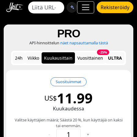
Rekisteröidy
PRO
API-hinnoittelun
näet napsauttamalla tästä
-25%
24h
Viikko
Kuukausittain
Vuosittainen
ULTRA
Suosituimmat
11.99
US$
Kuukaudessa
Valitse käyttäjien määrä; Säästä 20 %, kun käyttäjiä on kaksi
tai enemmän.
-
+