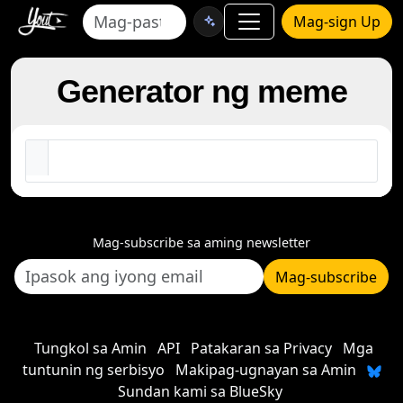
Mag-sign Up
Generator ng meme
Mag-subscribe sa aming newsletter
Mag-subscribe
Tungkol sa Amin
API
Patakaran sa Privacy
Mga
tuntunin ng serbisyo
Makipag-ugnayan sa Amin
Sundan kami sa BlueSky