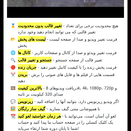
- هیچ محدودیت نرخی برای تعداد
تغییر قالب بدون محدودیت
🥇
تغییر قالبی که می توانید انجام دهید وجود ندارد
- فرمت تغییر ویدیو و صدا از صفحه لیست
لیست های پخش
📂
پخش
- فرمت تغییر ویدئو و صدا از کانال و صفحات کاربر
کانال ها
🌐
- تغییر قالب از صفحه جستجو
جستجو و تغییر قالب
🔍
- فرمت پخش زنده را با کیفیت کامل تغییر دهید
جریان زنده
🔴
- قسمت هایی از فیلم ها و فایل های صوتی را برش
بریدن
✂️
دهید
- دریافت ویدیوهای 8k، 4k، 1080p، 720p و
بالاترین کیفیت
🎞️
صدای 320 کیلوبیت بر ثانیه
- اگر ویدیو زیرنویس دارد، بتوانید آنها را اضافه کنید
زیرنویس
💬
- با همپوشانی متنی گیف بسازید
گیف ساز رایگان
🖼️
- لغو آن آسان است، می‌توانید با
هر زمان خواستید لغو کنید
📆
یک کلیک کنسلی را در صفحه حساب ما پیدا کنید و حساب
شما تا پایان دوره شما ارتقاء می‌یابد!