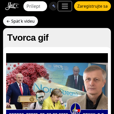
Zaregistrujte sa
← Späť k videu
Tvorca gif