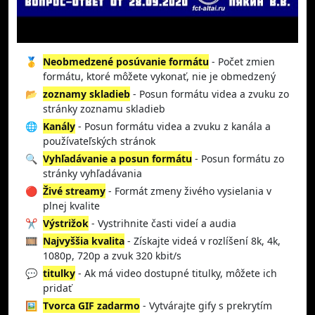
🥇
Neobmedzené posúvanie formátu
- Počet zmien
formátu, ktoré môžete vykonať, nie je obmedzený
📂
zoznamy skladieb
- Posun formátu videa a zvuku zo
stránky zoznamu skladieb
🌐
Kanály
- Posun formátu videa a zvuku z kanála a
používateľských stránok
🔍
Vyhľadávanie a posun formátu
- Posun formátu zo
stránky vyhľadávania
🔴
Živé streamy
- Formát zmeny živého vysielania v
plnej kvalite
✂️
Výstrižok
- Vystrihnite časti videí a audia
🎞️
Najvyššia kvalita
- Získajte videá v rozlíšení 8k, 4k,
1080p, 720p a zvuk 320 kbit/s
💬
titulky
- Ak má video dostupné titulky, môžete ich
pridať
🖼️
Tvorca GIF zadarmo
- Vytvárajte gify s prekrytím