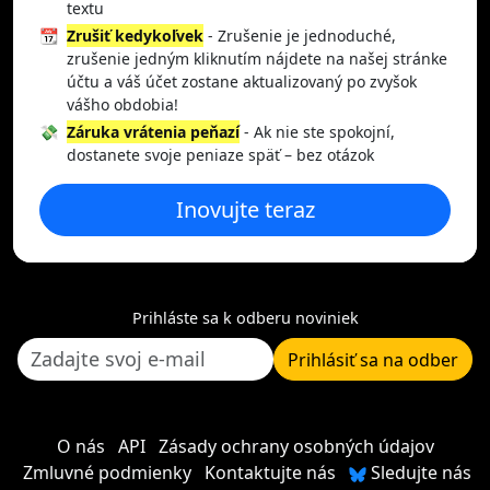
textu
📆
Zrušiť kedykoľvek
- Zrušenie je jednoduché,
zrušenie jedným kliknutím nájdete na našej stránke
účtu a váš účet zostane aktualizovaný po zvyšok
vášho obdobia!
💸
Záruka vrátenia peňazí
- Ak nie ste spokojní,
dostanete svoje peniaze späť – bez otázok
Inovujte teraz
Prihláste sa k odberu noviniek
Prihlásiť sa na odber
O nás
API
Zásady ochrany osobných údajov
Zmluvné podmienky
Kontaktujte nás
Sledujte nás