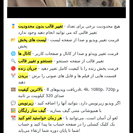
- هیچ محدودیت نرخی برای تعداد
تغییر قالب بدون محدودیت
🥇
تغییر قالبی که می توانید انجام دهید وجود ندارد
- فرمت تغییر ویدیو و صدا از صفحه لیست
لیست های پخش
📂
پخش
- فرمت تغییر ویدئو و صدا از کانال و صفحات کاربر
کانال ها
🌐
- تغییر قالب از صفحه جستجو
جستجو و تغییر قالب
🔍
- فرمت پخش زنده را با کیفیت کامل تغییر دهید
جریان زنده
🔴
- قسمت هایی از فیلم ها و فایل های صوتی را برش
بریدن
✂️
دهید
- دریافت ویدیوهای 8k، 4k، 1080p، 720p و
بالاترین کیفیت
🎞️
صدای 320 کیلوبیت بر ثانیه
- اگر ویدیو زیرنویس دارد، بتوانید آنها را اضافه کنید
زیرنویس
💬
- با همپوشانی متنی گیف بسازید
گیف ساز رایگان
🖼️
- لغو آن آسان است، می‌توانید با
هر زمان خواستید لغو کنید
📆
یک کلیک کنسلی را در صفحه حساب ما پیدا کنید و حساب
شما تا پایان دوره شما ارتقاء می‌یابد!