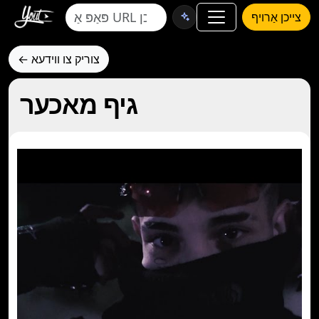
צייכן אַרויף
← צוריק צו ווידעא
גיף מאכער