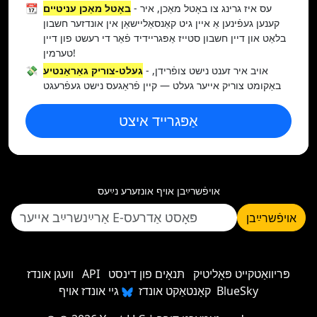
- עס איז גרינג צו באָטל מאַכן, איר
באָטל מאַכן עניטיים
📆
קענען געפֿינען אַ איין גיט קאַנסאַליישאַן אין אונדזער חשבון
בלאַט און דיין חשבון סטייז אַפּגריידיד פֿאַר די רעשט פון דיין
טערמין!
- אויב איר זענט נישט צופֿרידן,
געלט-צוריק גאַראַנטיע
💸
באַקומט צוריק אייער געלט — קיין פֿראַגעס נישט געפֿרעגט
אַפּגרייד איצט
אױפֿשרײַבן אױף אונזערע נײַעס
אױפֿשרײַבן
פּריוואַטקייט פּאָליטיק
תּנאָים פון דינסט
API
וועגן אונדז
גיי אונדז אויף BlueSky
קאָנטאַקט אונדז