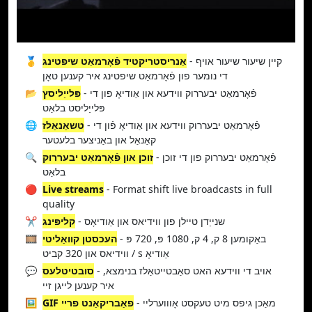
- קיין שיעור שיעור אויף
אַנריסטריקטיד פֿאָרמאַט שיפטינג
🥇
די נומער פון פֿאָרמאַט שיפטינג איר קענען טאָן
- פֿאָרמאַט יבעררוק ווידעא און אַודיאָ פון די
פּלייַליסץ
📂
פּלייַליסט בלאַט
- פֿאָרמאַט יבעררוק ווידעא און אַודיאָ פֿון די
טשאַנאַלז
🌐
קאַנאַל און באַניצער בלעטער
- פֿאָרמאַט יבעררוק פון די זוכן
זוכן און פֿאָרמאַט יבעררוק
🔍
בלאַט
🔴
Live streams
- Format shift live broadcasts in full
quality
- שנייַדן טיילן פון ווידיאס און אַודיאָס
קליפּינג
✂️
- באַקומען 8 ק, 4 ק, 1080 פּ, 720 פּ
העכסטן קוואַליטי
🎞️
ווידיאס און 320 קביט / s אַודיאָ
- אויב די ווידעא האט סאַבטייטאַלז בנימצא,
סובטיטלעס
💬
איר קענען לייגן זיי
- מאַכן גיפס מיט טעקסט אָוווערליי
GIF פאַבריקאַנט פריי
🖼️