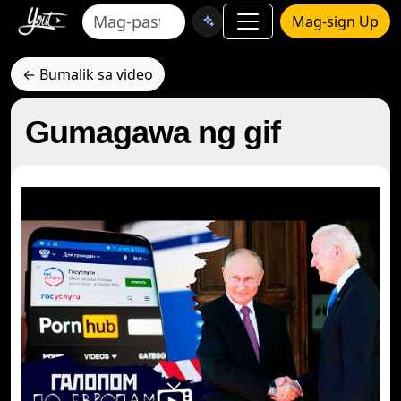
Mag-sign Up
← Bumalik sa video
Gumagawa ng gif