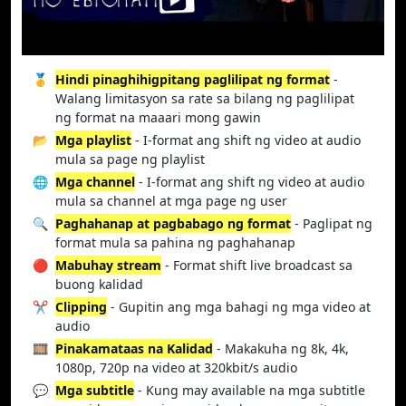
🥇
Hindi pinaghihigpitang paglilipat ng format
-
Walang limitasyon sa rate sa bilang ng paglilipat
ng format na maaari mong gawin
📂
Mga playlist
- I-format ang shift ng video at audio
mula sa page ng playlist
🌐
Mga channel
- I-format ang shift ng video at audio
mula sa channel at mga page ng user
🔍
Paghahanap at pagbabago ng format
- Paglipat ng
format mula sa pahina ng paghahanap
🔴
Mabuhay stream
- Format shift live broadcast sa
buong kalidad
✂️
Clipping
- Gupitin ang mga bahagi ng mga video at
audio
🎞️
Pinakamataas na Kalidad
- Makakuha ng 8k, 4k,
1080p, 720p na video at 320kbit/s audio
💬
Mga subtitle
- Kung may available na mga subtitle