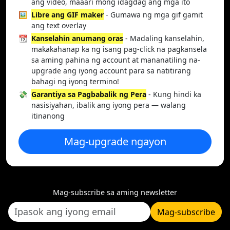
ang video, maaari mong idagdag ang mga ito
🖼️
Libre ang GIF maker
- Gumawa ng mga gif gamit
ang text overlay
📆
Kanselahin anumang oras
- Madaling kanselahin,
makakahanap ka ng isang pag-click na pagkansela
sa aming pahina ng account at mananatiling na-
upgrade ang iyong account para sa natitirang
bahagi ng iyong termino!
💸
Garantiya sa Pagbabalik ng Pera
- Kung hindi ka
nasisiyahan, ibalik ang iyong pera — walang
itinanong
Mag-upgrade ngayon
Mag-subscribe sa aming newsletter
Mag-subscribe