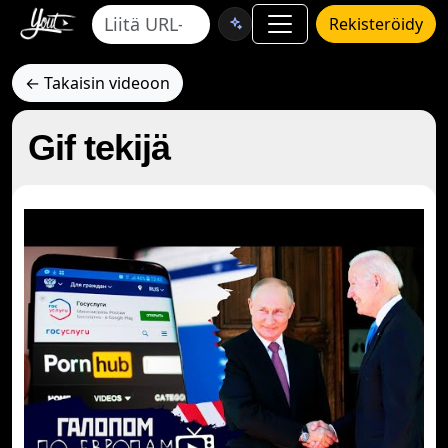
Rekisteröidy
← Takaisin videoon
Gif tekijä