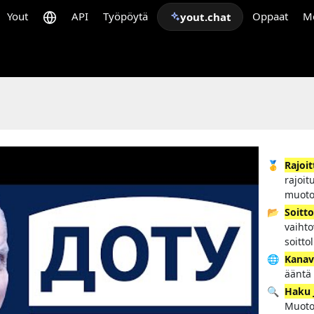
Yout
API
Työpöytä
Oppaat
M
yout.chat
🥇
Rajoi
rajoit
muoto
📂
Soitto
vaihto
soitto
🌐
Kanav
ääntä 
🔍
Haku 
Muoto