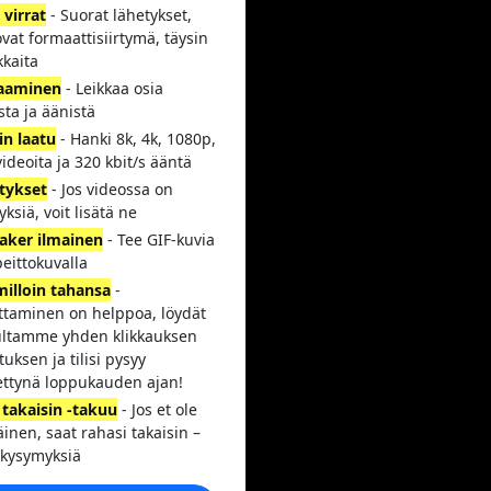
 virrat
- Suorat lähetykset,
ovat formaattisiirtymä, täysin
kkaita
aaminen
- Leikkaa osia
sta ja äänistä
in laatu
- Hanki 8k, 4k, 1080p,
ideoita ja 320 kbit/s ääntä
itykset
- Jos videossa on
tyksiä, voit lisätä ne
aker ilmainen
- Tee GIF-kuvia
peittokuvalla
milloin tahansa
-
ttaminen on helppoa, löydät
vultamme yhden klikkauksen
uksen ja tilisi pysyy
tettynä loppukauden ajan!
 takaisin -takuu
- Jos et ole
äinen, saat rahasi takaisin –
 kysymyksiä