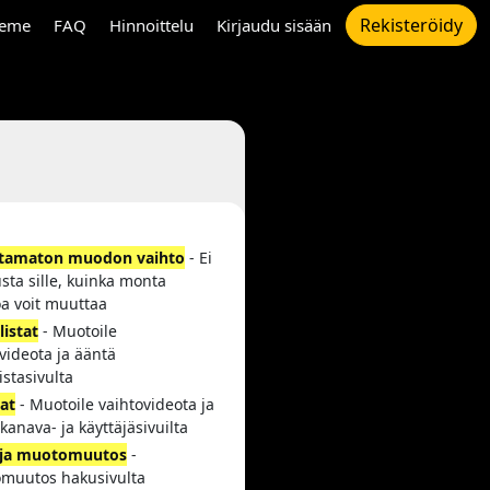
Rekisteröidy
eme
FAQ
Hinnoittelu
Kirjaudu sisään
ttamaton muodon vaihto
- Ei
usta sille, kuinka monta
a voit muuttaa
listat
- Muotoile
videota ja ääntä
listasivulta
at
- Muotoile vaihtovideota ja
kanava- ja käyttäjäsivuilta
ja muotomuutos
-
muutos hakusivulta