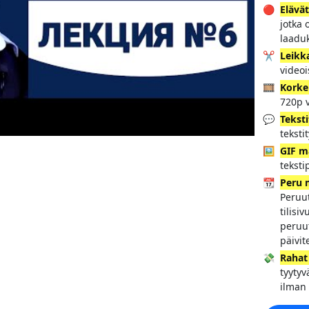
🔴
Elävät
jotka 
laadu
✂️
Leikk
videoi
🎞️
Korke
720p v
💬
Tekst
teksti
🖼️
GIF m
teksti
📆
Peru 
Peruu
tilisi
peruut
päivi
💸
Rahat
tyytyv
ilman