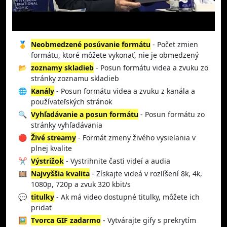
🥇
Neobmedzené posúvanie formátu
- Počet zmien
formátu, ktoré môžete vykonať, nie je obmedzený
📂
zoznamy skladieb
- Posun formátu videa a zvuku zo
stránky zoznamu skladieb
🌐
Kanály
- Posun formátu videa a zvuku z kanála a
používateľských stránok
🔍
Vyhľadávanie a posun formátu
- Posun formátu zo
stránky vyhľadávania
🔴
Živé streamy
- Formát zmeny živého vysielania v
plnej kvalite
✂️
Výstrižok
- Vystrihnite časti videí a audia
🎞️
Najvyššia kvalita
- Získajte videá v rozlíšení 8k, 4k,
1080p, 720p a zvuk 320 kbit/s
💬
titulky
- Ak má video dostupné titulky, môžete ich
pridať
🖼️
Tvorca GIF zadarmo
- Vytvárajte gify s prekrytím