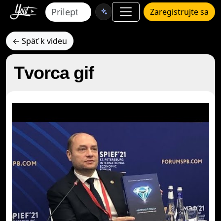
Zaregistrujte sa
← Späť k videu
Tvorca gif