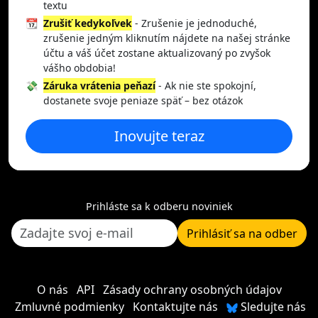
textu
📆
Zrušiť kedykoľvek
- Zrušenie je jednoduché,
zrušenie jedným kliknutím nájdete na našej stránke
účtu a váš účet zostane aktualizovaný po zvyšok
vášho obdobia!
💸
Záruka vrátenia peňazí
- Ak nie ste spokojní,
dostanete svoje peniaze späť – bez otázok
Inovujte teraz
Prihláste sa k odberu noviniek
Prihlásiť sa na odber
O nás
API
Zásady ochrany osobných údajov
Zmluvné podmienky
Kontaktujte nás
Sledujte nás