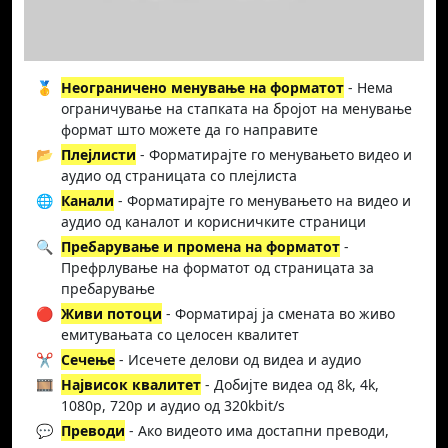
🥇
Неограничено менување на форматот
- Нема
ограничување на стапката на бројот на менување
формат што можете да го направите
📂
Плејлисти
- Форматирајте го менувањето видео и
аудио од страницата со плејлиста
🌐
Канали
- Форматирајте го менувањето на видео и
аудио од каналот и корисничките страници
🔍
Пребарување и промена на форматот
-
Префрлување на форматот од страницата за
пребарување
🔴
Живи потоци
- Форматирај ја смената во живо
емитувањата со целосен квалитет
✂️
Сечење
- Исечете делови од видеа и аудио
🎞️
Највисок квалитет
- Добијте видеа од 8k, 4k,
1080p, 720p и аудио од 320kbit/s
💬
Преводи
- Ако видеото има достапни преводи,