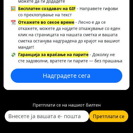
можете да ги додадете
🖼️
Бесплатен создавач на GIF
- Направете гифови
со преклопување на текст
📆
Откажете во секое време
- Лесно е да се
откажете, можете да најдете откажување со еден
клик на страницата на нашата сметка и вашата
сметка останува надградена до крајот на вашиот
мандат!
💸
Гаранција за враќање на парите
- Доколку не
сте задоволни, вратете ги парите — без прашања
Надградете сега
Претплати се на нашиот билтен
Претплати се