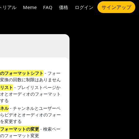
サインアップ
トリアル
Meme
FAQ
価格
ログイン
限のフォーマットシフト
- フォー
ト変換の回数に制限はありません
イリスト
- プレイリストページか
デオとオーディオのフォーマット
更する
ンネル
- チャンネルとユーザーペ
からビデオとオーディオのフォー
トを変更する
とフォーマットの変更
- 検索ペー
らのフォーマット変更