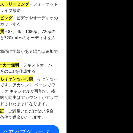
ブストリーミング
- フォーマット
トライブ放送
ッピング
- ビデオやオーディオの
をカットする
品質
- 8k、4k、1080p、720pの
と320kbit/sのオーディオを入
 動画に字幕がある場合は追加で
メーカー無料
- テキストオーバー
きのGIFを作成する
でもキャンセル可能
- キャンセル
です。アカウント ページでワ
ック キャンセルが可能で、残
契約期間中はアカウントがアップ
ードされたままになります。
保証
- ご満足いただけない場合
無条件で返金いたします。
すぐアップグレード