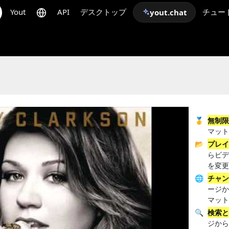
Yout
API
デスクトップ
チュー
yout.chat
🥇
無制
マッ
📂
プレ
らビ
を変
🌐
チャ
ージ
マッ
🔍
検索
ジか