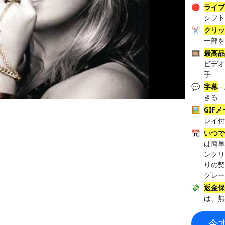
🔴
ライ
シフ
✂️
クリ
一部
🎞️
最高
ビデオ
手
💬
字幕
-
きる
🖼️
GIF
レイ付
📆
いつ
は簡単
ンクリ
りの
グレ
💸
返金
は、
今