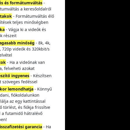
és és formátumváltás
-
tumváltás a keresőoldalról
atakok
- Formátumváltás élő
títések teljes minőségben
ka
- Vágja ki a videók és
k részeit
agasabb minőség
- 8k, 4k,
 720p videók és 320kbit/s
elvétel
tok
- Ha a videónak van
ta, felveheti azokat
észítő ingyenes
- Készítsen
t szöveges fedéssel
kor lemondhatja
- Könnyű
dani, fiókoldalunkon
álja az egy kattintással
ő törlést, és fiókja frissítve
 a futamidő hátralévő
ben!
sszafizetési garancia
- Ha