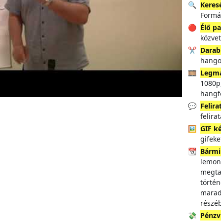
🔍
Keres
Formá
🔴
Élő p
közve
✂️
Darab
hango
🎞️
Legm
1080p,
hangf
💬
Felira
felira
🖼️
GIF k
gifeke
📆
Bármi
lemon
megtal
történ
marad
részé
💸
Pénzvi