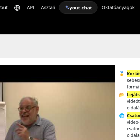
Yout
API
Asztali
Oktatóanyagok
yout.chat
🥇
Korlá
sebes
formá
📂
Lejáts
videót
oldalá
🌐
Csato
video
csator
oldala