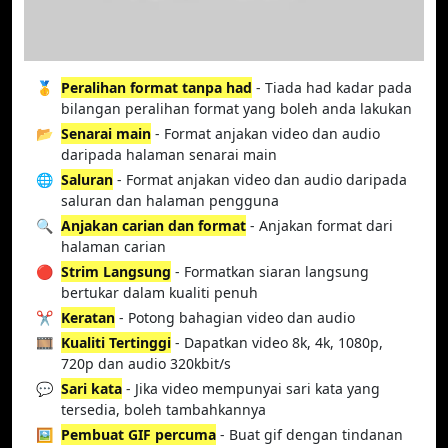
🥇
Peralihan format tanpa had
- Tiada had kadar pada
bilangan peralihan format yang boleh anda lakukan
📂
Senarai main
- Format anjakan video dan audio
daripada halaman senarai main
🌐
Saluran
- Format anjakan video dan audio daripada
saluran dan halaman pengguna
🔍
Anjakan carian dan format
- Anjakan format dari
halaman carian
🔴
Strim Langsung
- Formatkan siaran langsung
bertukar dalam kualiti penuh
✂️
Keratan
- Potong bahagian video dan audio
🎞️
Kualiti Tertinggi
- Dapatkan video 8k, 4k, 1080p,
720p dan audio 320kbit/s
💬
Sari kata
- Jika video mempunyai sari kata yang
tersedia, boleh tambahkannya
🖼️
Pembuat GIF percuma
- Buat gif dengan tindanan