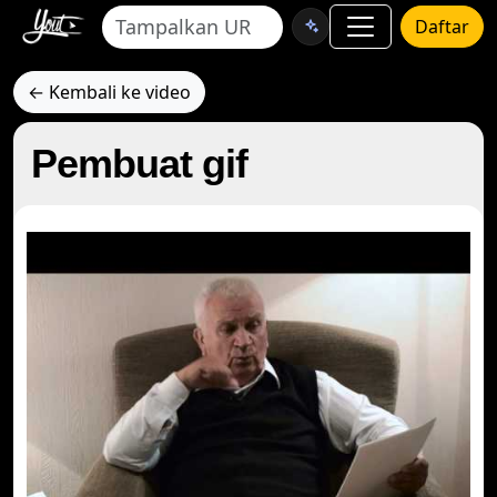
Daftar
← Kembali ke video
Pembuat gif