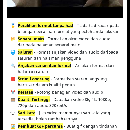
🥇
Peralihan format tanpa had
- Tiada had kadar pada
bilangan peralihan format yang boleh anda lakukan
📂
Senarai main
- Format anjakan video dan audio
daripada halaman senarai main
🌐
Saluran
- Format anjakan video dan audio daripada
saluran dan halaman pengguna
🔍
Anjakan carian dan format
- Anjakan format dari
halaman carian
🔴
Strim Langsung
- Formatkan siaran langsung
bertukar dalam kualiti penuh
✂️
Keratan
- Potong bahagian video dan audio
🎞️
Kualiti Tertinggi
- Dapatkan video 8k, 4k, 1080p,
720p dan audio 320kbit/s
💬
Sari kata
- Jika video mempunyai sari kata yang
tersedia, boleh tambahkannya
🖼️
Pembuat GIF percuma
- Buat gif dengan tindanan