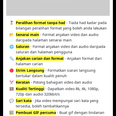
🥇
Peralihan format tanpa had
- Tiada had kadar pada
bilangan peralihan format yang boleh anda lakukan
📂
Senarai main
- Format anjakan video dan audio
daripada halaman senarai main
🌐
Saluran
- Format anjakan video dan audio daripada
saluran dan halaman pengguna
🔍
Anjakan carian dan format
- Anjakan format dari
halaman carian
🔴
Strim Langsung
- Formatkan siaran langsung
bertukar dalam kualiti penuh
✂️
Keratan
- Potong bahagian video dan audio
🎞️
Kualiti Tertinggi
- Dapatkan video 8k, 4k, 1080p,
720p dan audio 320kbit/s
💬
Sari kata
- Jika video mempunyai sari kata yang
tersedia, boleh tambahkannya
🖼️
Pembuat GIF percuma
- Buat gif dengan tindanan