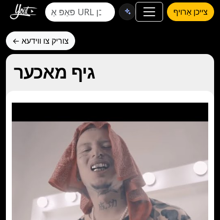
צייכן אַרויף
← צוריק צו ווידעא
גיף מאכער