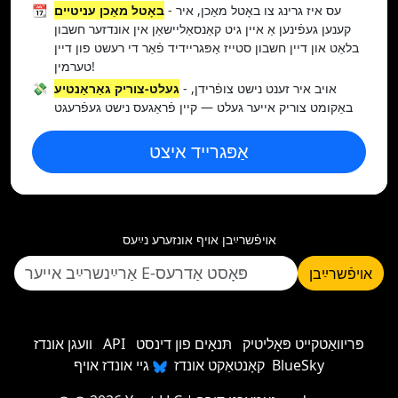
- עס איז גרינג צו באָטל מאַכן, איר
באָטל מאַכן עניטיים
📆
קענען געפֿינען אַ איין גיט קאַנסאַליישאַן אין אונדזער חשבון
בלאַט און דיין חשבון סטייז אַפּגריידיד פֿאַר די רעשט פון דיין
טערמין!
- אויב איר זענט נישט צופֿרידן,
געלט-צוריק גאַראַנטיע
💸
באַקומט צוריק אייער געלט — קיין פֿראַגעס נישט געפֿרעגט
אַפּגרייד איצט
אױפֿשרײַבן אױף אונזערע נײַעס
אױפֿשרײַבן
פּריוואַטקייט פּאָליטיק
תּנאָים פון דינסט
API
וועגן אונדז
גיי אונדז אויף BlueSky
קאָנטאַקט אונדז