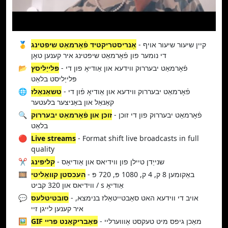
- קיין שיעור שיעור אויף
אַנריסטריקטיד פֿאָרמאַט שיפטינג
🥇
די נומער פון פֿאָרמאַט שיפטינג איר קענען טאָן
- פֿאָרמאַט יבעררוק ווידעא און אַודיאָ פון די
פּלייַליסץ
📂
פּלייַליסט בלאַט
- פֿאָרמאַט יבעררוק ווידעא און אַודיאָ פֿון די
טשאַנאַלז
🌐
קאַנאַל און באַניצער בלעטער
- פֿאָרמאַט יבעררוק פון די זוכן
זוכן און פֿאָרמאַט יבעררוק
🔍
בלאַט
🔴
Live streams
- Format shift live broadcasts in full
quality
- שנייַדן טיילן פון ווידיאס און אַודיאָס
קליפּינג
✂️
- באַקומען 8 ק, 4 ק, 1080 פּ, 720 פּ
העכסטן קוואַליטי
🎞️
ווידיאס און 320 קביט / s אַודיאָ
- אויב די ווידעא האט סאַבטייטאַלז בנימצא,
סובטיטלעס
💬
איר קענען לייגן זיי
- מאַכן גיפס מיט טעקסט אָוווערליי
GIF פאַבריקאַנט פריי
🖼️