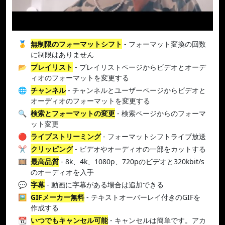
🥇
無制限のフォーマットシフト
- フォーマット変換の回数
に制限はありません
📂
プレイリスト
- プレイリストページからビデオとオーデ
ィオのフォーマットを変更する
🌐
チャンネル
- チャンネルとユーザーページからビデオと
オーディオのフォーマットを変更する
🔍
検索とフォーマットの変更
- 検索ページからのフォーマ
ット変更
🔴
ライブストリーミング
- フォーマットシフトライブ放送
✂️
クリッピング
- ビデオやオーディオの一部をカットする
🎞️
最高品質
- 8k、4k、1080p、720pのビデオと320kbit/s
のオーディオを入手
💬
字幕
- 動画に字幕がある場合は追加できる
🖼️
GIFメーカー無料
- テキストオーバーレイ付きのGIFを
作成する
📆
いつでもキャンセル可能
- キャンセルは簡単です。アカ