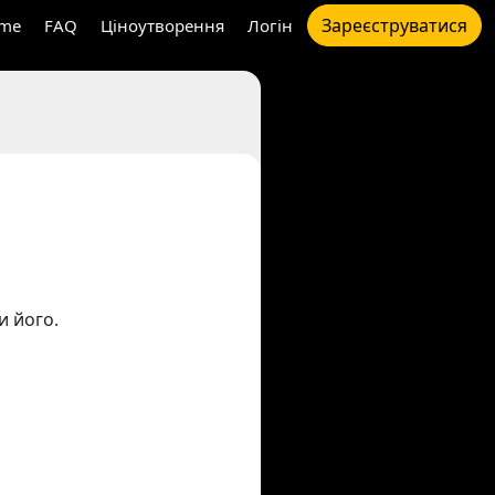
Зареєструватися
me
FAQ
Ціноутворення
Логін
и його.