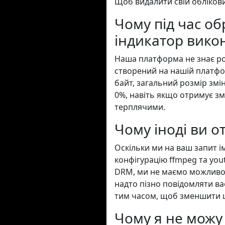
Щоб видалити свій обліков
Чому під час о
індикатор вико
Наша платформа не знає ро
створений на нашій платфо
байт, загальний розмір змі
0%, навіть якщо отримує зм
терплячими.
Чому іноді ви о
Оскільки ми на ваш запит і
конфігурацію ffmpeg та yout
DRM, ми не маємо можливост
надто пізно повідомляти в
тим часом, щоб зменшити ц
Чому я не можу