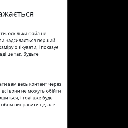
ажається
ти, оскільки файл не
оли надсилається перший
зміру очікувати, і показує
ді це так, будьте
ати вам весь контент через
і всі вони не можуть обійти
шиться, і тоді вже буде
собом виправити це, але