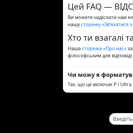
Цей FAQ — ВІДСТ
Ви можете надіслати нам е
нашу
сторінку «Зв’язатися 
Хто ти взагалі т
Наша
сторінка «Про нас»
за
філософським для відповіді 
Чи можу я форматув
Так. що це включає P і Ultra