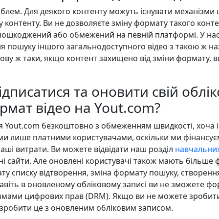
блем. Для деякого контенту можуть існувати механізми 
контенту. Ви не дозволяєте зміну формату такого конте
пошкоджений або обмежений на певній платформі. У нас 
я пошуку іншого загальнодоступного відео з такою ж на
ову ж таки, якщо контент захищено від зміни формату, 
ідписатися та оновити свій облі
рмат відео на Yout.com?
ся Yout.com безкоштовно з обмеженням швидкості, хоча 
и лише платними користувачами, оскільки ми фінансуєм
аші витрати. Ви можете відвідати наш розділ
навчальних
ні сайти. Але оновлені користувачі також мають більше ф
рмату списку відтворення, зміна формату пошуку, створен
навіть в оновленому обліковому записі ви не зможете ф
змами цифрових прав (DRM). Якщо ви не можете зробити
 зробити це з оновленим обліковим записом.