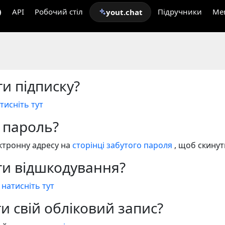
API
Робочий стіл
Підручники
Me
yout.chat
ти підписку?
атисніть тут
 пароль?
ктронну адресу на
сторінці забутого пароля
, щоб скинут
ти відшкодування?
,
натисніть тут
и свій обліковий запис?