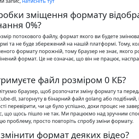
ий запис,
натисніть тут
бробки зміщення формату відобр
нання 0%?
змір потокового файлу, формат якого ви будете змінюва
рмі та не буде збережений на нашій платформі. Тому, к
неного формату порожній, тому браузер не знає, якого ро
інений формат. Це не означає, що він не працює, насправ
тримуєте файл розміром 0 КБ?
мітуємо браузер, щоб розпочати зміну формату та перед
ube-dl, загорнуту в бінарний файл golang або подібний, 
і перевірити, чи це було успішно, доки процес не завер
ас, що щось пішло не так. Ми працюємо над зручним спо
ю проблему, просто повторіть спробу зміни формату.
 змінити формат деяких відео?