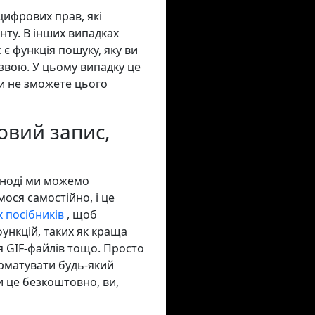
цифрових прав, які
нту. В інших випадках
є функція пошуку, яку ви
звою. У цьому випадку це
ви не зможете цього
ковий запис,
іноді ми можемо
ося самостійно, і це
 посібників
, щоб
ункцій, таких як краща
ня GIF-файлів тощо. Просто
орматувати будь-який
 це безкоштовно, ви,