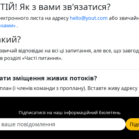
ІЙ! Як з вами зв'язатися?
лектронного листа на адресу
hello@yout.com
або звичайн
з нами»
.
акий?
звичай відповідає на всі ці запитання, але все, що завго
в розділі «Часті питання».
ати зміщення живих потоків?
 план (і членів команди з проплану). Вставте живу адресу 
Підписатися на наш інформаційний бюлетень
Під