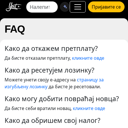
Пријавите се
FAQ
Како да откажем претплату?
Да бисте отказали претплату,
кликните овде
Како да ресетујем лозинку?
Можете унети своју е-адресу на
страницу за
изгубљену лозинку
да бисте је ресетовали.
Како могу добити повраћај новца?
Да бисте себи вратили новац,
кликните овде
Како да обришем свој налог?