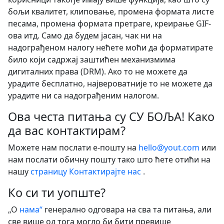
бољи квалитет, клиповање, промена формата листе
песама, промена формата претраге, креирање GIF-
ова итд. Само да будем јасан, чак ни на
надограђеном налогу нећете моћи да форматирате
било који садржај заштићен механизмима
дигиталних права (DRM). Ако то не можете да
урадите бесплатно, највероватније то не можете да
урадите ни са надограђеним налогом.
Ова честа питања су СУ БОЉА! Како
да вас контактирам?
Можете нам послати е-пошту на
hello@yout.com
или
нам послати обичну пошту тако што ћете отићи на
нашу
страницу Контактирајте нас
.
Ко си ти уопште?
„О
нама“
генерално одговара на сва та питања, али
све више од тога могло би бити превише