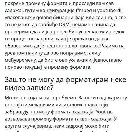
покрене промену формата и проследи вам сав
садржај, путем конфигурације ffmpeg и youtube-dl
упакованих у golang бинарни фајл или слично, а све
то не може да заобиђе DRM, немамо начина да
проверимо да ли је процес био успешан или не док
се процес не заврши, када је прекасно да вас
обавестимо да је нешто пошло наопако. Радимо на
уредном начину да ово поправимо, али у
међувремену, да бисте ово ублажили, једноставно
поново покушајте промену формата.
Зашто не могу да форматирам неке
видео записе?
Може постојати низ проблема. За неки садржај могу
постојати механизми дигиталних права који
забрањују промену формата садржаја. Yout не
дозвољава промену формата таквог садржаја. У
другим случајевима, неки садржај може бити