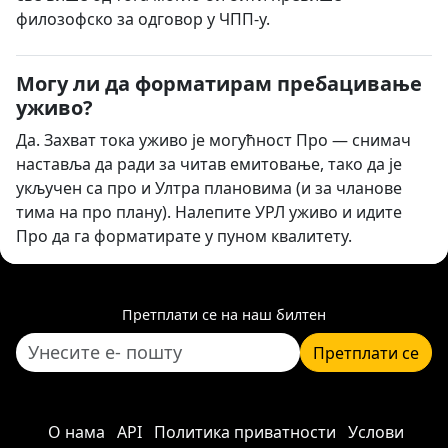
филозофско за одговор у ЧПП-у.
Могу ли да форматирам пребацивање
уживо?
Да. Захват тока уживо је могућност Про — снимач
наставља да ради за читав емитовање, тако да је
укључен са про и Ултра плановима (и за чланове
тима на про плану). Налепите УРЛ уживо и идите
Про да га форматирате у пуном квалитету.
Претплати се на наш билтен
Претплати се
О нама
API
Политика приватности
Услови