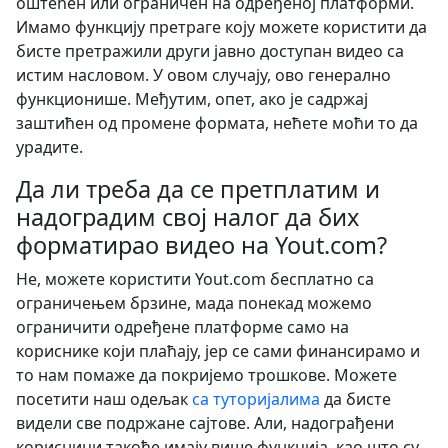
оштећен или ограничен на одређеној платформи.
Имамо функцију претраге коју можете користити да
бисте претражили други јавно доступан видео са
истим насловом. У овом случају, ово генерално
функционише. Међутим, опет, ако је садржај
заштићен од промене формата, нећете моћи то да
урадите.
Да ли треба да се претплатим и
надоградим свој налог да бих
форматирао видео на Yout.com?
Не, можете користити Yout.com бесплатно са
ограничењем брзине, мада понекад можемо
ограничити одређене платформе само на
кориснике који плаћају, јер се сами финансирамо и
то нам помаже да покријемо трошкове. Можете
посетити наш одељак
са туторијалима
да бисте
видели све подржане сајтове. Али, надограђени
корисници такође имају више функција, као што су