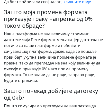
Да бисте обрисали свој налог
, кликните овде
Зашто моја промена формата
приказује траку напретка од 0%
током обраде?
Наша платформа не зна величину стриминг
датотеке чији ћете формат мењати, јер датотека не
потиче са наше платформе и неће бити
сачуванашој платформи. Дакле, када се пошаље
први бајт, укупна величина промене формата је
празна, тако да прегледач не зна коју величину да
очекује и приказује 0% иако прима промену
формата. То не значи да не ради, заправо ради,
будите стрпљиви.
Зашто понекад добијете датотеку
од 0kb?
Пошто симулирамо прегледач на ваш захтев да