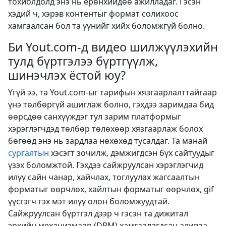
тохиолдолд энэ нь ерөнхийдөө ажилладаг. Гэсэн
хэдий ч, хэрэв контентыг формат солихоос
хамгаалсан бол та үүнийг хийх боломжгүй болно.
Би Yout.com-д видео шилжүүлэхийн
тулд бүртгэлээ бүртгүүлж,
шинэчлэх ёстой юу?
Үгүй ээ, та Yout.com-ыг тарифын хязгаарлалттайгаар
үнэ төлбөргүй ашиглаж болно, гэхдээ заримдаа бид
өөрсдөө санхүүждэг тул зарим платформыг
хэрэглэгчдэд төлбөр төлөхөөр хязгаарлаж болох
бөгөөд энэ нь зардлаа нөхөхөд тусалдаг. Та манай
сургалтын
хэсэгт зочилж, дэмжигдсэн бүх сайтуудыг
үзэх боломжтой. Гэхдээ сайжруулсан хэрэглэгчид
илүү сайн чанар, хайчлах, тоглуулах жагсаалтын
форматыг өөрчлөх, хайлтын форматыг өөрчлөх, gif
үүсгэгч гэх мэт илүү олон боломжуудтай.
Сайжруулсан бүртгэл дээр ч гэсэн та дижитал
эрхийн механизмаар (DRM) хамгаалагдсан аливаа