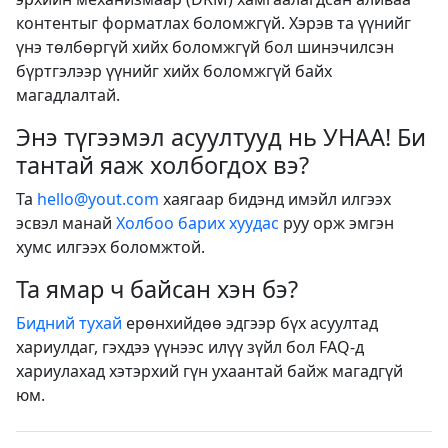
контентыг форматлах боломжгүй. Хэрэв та үүнийг
үнэ төлбөргүй хийх боломжгүй бол шинэчилсэн
бүртгэлээр үүнийг хийх боломжгүй байх
магадлалтай.
Энэ түгээмэл асуултууд нь УНАА! Би
тантай яаж холбогдох вэ?
Та
hello@yout.com
хаягаар бидэнд имэйл илгээх
эсвэл манай
Холбоо барих хуудас
руу орж эмгэн
хумс илгээх боломжтой.
Та ямар ч байсан хэн бэ?
Бидний тухай
ерөнхийдөө эдгээр бүх асуултад
хариулдаг, гэхдээ үүнээс илүү зүйл бол FAQ-д
хариулахад хэтэрхий гүн ухаантай байж магадгүй
юм.