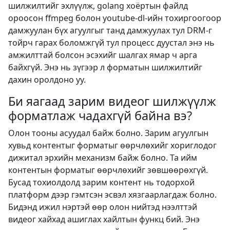
шилжилтийг эхлүүлж, golang хоёртын файлд
ороосон ffmpeg болон youtube-dl-ийн тохиргоогоор
дамжуулан бүх агуулгыг танд дамжуулах тул DRM-г
тойрч гарах боломжгүй тул процесс дуустал энэ нь
амжилттай болсон эсэхийг шалгах ямар ч арга
байхгүй. Энэ нь зүгээр л форматын шилжилтийг
дахин оролдоно уу.
Би яагаад зарим видеог шилжүүлж
форматлаж чадахгүй байна вэ?
Олон тооны асуудал байж болно. Зарим агуулгын
хувьд контентыг форматыг өөрчлөхийг хориглодог
дижитал эрхийн механизм байж болно. Та ийм
контентын форматыг өөрчлөхийг зөвшөөрөхгүй.
Бусад тохиолдолд зарим контент нь тодорхой
платформ дээр гэмтсэн эсвэл хязгаарлагдаж болно.
Бидэнд ижил нэртэй өөр олон нийтэд нээлттэй
видеог хайхад ашиглах хайлтын функц бий. Энэ