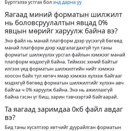
Бүртгэлээ устгах бол
энд дарна уу
Яагаад миний форматын шилжилт
нь боловсруулалтын явцад 0%
явцын мөрийг харуулж байна вэ?
Энэ файл нь манай платформ дээр үүсээгүй бөгөөд
манай платформ дээр хадгалагдахгүй тул таны
форматыг шилжүүлэх урсгал файлын хэмжээг манай
платформ мэдэхгүй байна. Тиймээс эхний байтыг
илгээх үед форматын шилжилтийн нийт хэмжээ
хоосон байх тул хөтөч ямар хэмжээ хүлээж байгааг
мэдэхгүй бөгөөд форматын шилжилтийг хүлээн авч
байгаа ч 0% харуулж байна. Энэ нь ажиллахгүй
байна гэсэн үг биш, харин тэвчээртэй байгаарай.
Та яагаад заримдаа 0кб файл авдаг
вэ?
Бид таны хүсэлтээр хөтчийг дуурайлган форматын