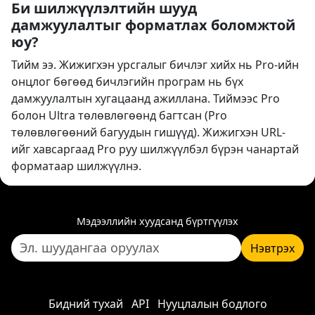
Би шилжүүлэлтийн шууд
дамжуулалтыг форматлах боломжтой
юу?
Тийм ээ. Жижигхэн урсгалыг бичлэг хийх нь Pro-ийн
онцлог бөгөөд бичлэгийн програм нь бүх
дамжуулалтын хугацаанд ажиллана. Тиймээс Pro
болон Ultra төлөвлөгөөнд багтсан (Pro
төлөвлөгөөний багуудын гишүүд). Жижигхэн URL-
ийг хавсаргаад Pro руу шилжүүлбэл бүрэн чанартай
форматаар шилжүүлнэ.
Мэдээллийн хуудсанд бүртгүүлэх
Нэвтрэх
Бидний тухай
API
Нууцлалын бодлого