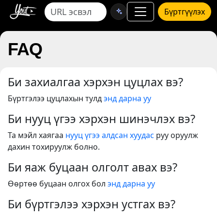
Бүртгүүлэх
FAQ
Би захиалгаа хэрхэн цуцлах вэ?
Бүртгэлээ цуцлахын тулд
энд дарна уу
Би нууц үгээ хэрхэн шинэчлэх вэ?
Та мэйл хаягаа
нууц үгээ алдсан хуудас
руу оруулж
дахин тохируулж болно.
Би яаж буцаан олголт авах вэ?
Өөртөө буцаан олгох бол
энд дарна уу
Би бүртгэлээ хэрхэн устгах вэ?