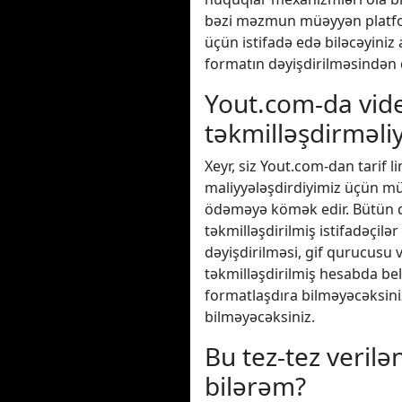
bəzi məzmun müəyyən platform
üçün istifadə edə biləcəyini
formatın dəyişdirilməsindən 
Yout.com-da vid
təkmilləşdirməl
Xeyr, siz Yout.com-dan tarif l
maliyyələşdirdiyimiz üçün müə
ödəməyə kömək edir. Bütün 
təkmilləşdirilmiş istifadəçilə
dəyişdirilməsi, gif qurucusu 
təkmilləşdirilmiş hesabda b
formatlaşdıra bilməyəcəksini
bilməyəcəksiniz.
Bu tez-tez verilə
bilərəm?