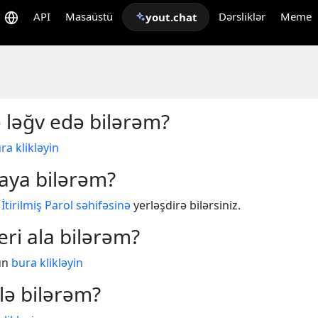
API
Masaüstü
Dərsliklər
Meme
yout.chat
 ləğv edə bilərəm?
ra klikləyin
laya bilərəm?
n
İtirilmiş Parol səhifəsinə
yerləşdirə bilərsiniz.
ri ala bilərəm?
ün
bura klikləyin
lə bilərəm?