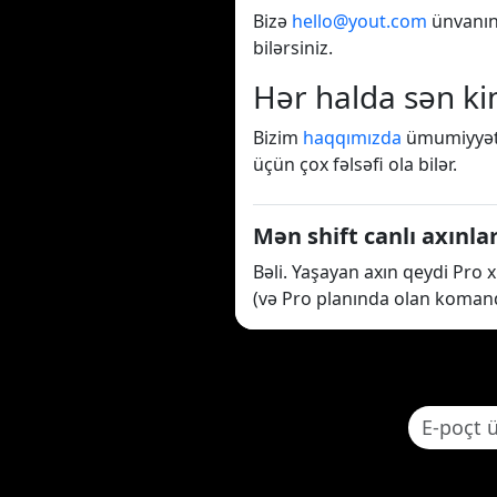
Bizə
hello@yout.com
ünvanın
bilərsiniz.
Hər halda sən k
Bizim
haqqımızda
ümumiyyətlə
üçün çox fəlsəfi ola bilər.
Mən shift canlı axınla
Bəli. Yaşayan axın qeydi Pro x
(və Pro planında olan komand