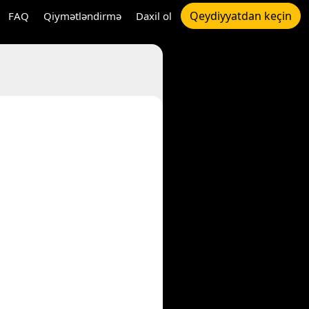
Qeydiyyatdan keçin
FAQ
Qiymətləndirmə
Daxil ol