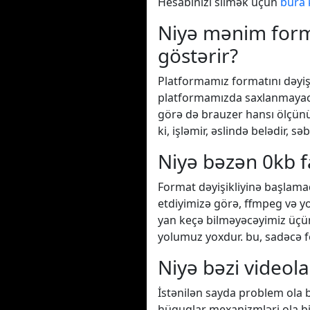
Hesabınızı silmək üçün
bura 
Niyə mənim forma
göstərir?
Platformamız formatını dəyişd
platformamızda saxlanmayacaq
görə də brauzer hansı ölçünün
ki, işləmir, əslində belədir, səb
Niyə bəzən 0kb fa
Format dəyişikliyinə başlam
etdiyimizə görə, ffmpeg və y
yan keçə bilməyəcəyimiz üçü
yolumuz yoxdur. bu, sadəcə f
Niyə bəzi videol
İstənilən sayda problem ola
hüquqlar mexanizmləri ola bi