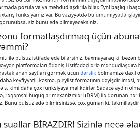
ada pozula və ya məhdudlaşdırıla bilər. Eyni başlıqlı baş
z axtarış funksiyamız var. Bu vəziyyətdə bu ümumiyyətlə işl
qorunubsa, siz bunu edə bilməyəcəksiniz.
eonu formatlaşdırmaq üçün abunə 
iyəmmi?
imiti ilə pulsuz istifadə edə bilərsiniz, baxmayaraq ki, bəzən
yyən platformaları ödənişli istifadəçilərlə məhdudlaşdıra bi
dəstəklənən saytları görmək üçün
dərslik
bölməmizə daxil ol
r daha keyfiyyətli, kəsmə, pleylist formatının dəyişdirilməsi, 
və s. kimi daha çox funksiyaya malikdirlər. Sadəcə aydın olm
elə, rəqəmsal hüquqlar mexanizmləri (DRM) ilə qorunan hə
z. Bunu pulsuz edə bilmirsinizsə, çox güman ki, təkmilləşdi
n suallar BİRAZDIR! Sizinlə necə əl