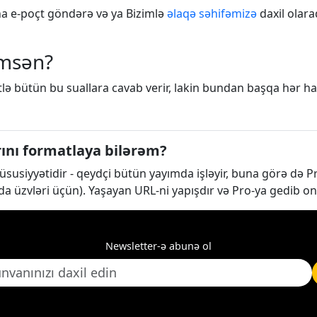
a e-poçt göndərə və ya Bizimlə
əlaqə səhifəmizə
daxil olar
imsən?
 bütün bu suallara cavab verir, lakin bundan başqa hər ha
rını formatlaya bilərəm?
üsusiyyətidir - qeydçi bütün yayımda işləyir, buna görə də Pr
a üzvləri üçün). Yaşayan URL-ni yapışdır və Pro-ya gedib o
Newsletter-ə abunə ol