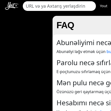
Yout
FAQ
Abunəliyimi necə
Abunəliyi ləğv etmək üçün
bu
Parolu necə sıfır
E-poçtunuzu sıfırlamaq üçü
Mən pulu necə ge
Özünüzü geri qaytarmaq üç
Hesabımı necə si