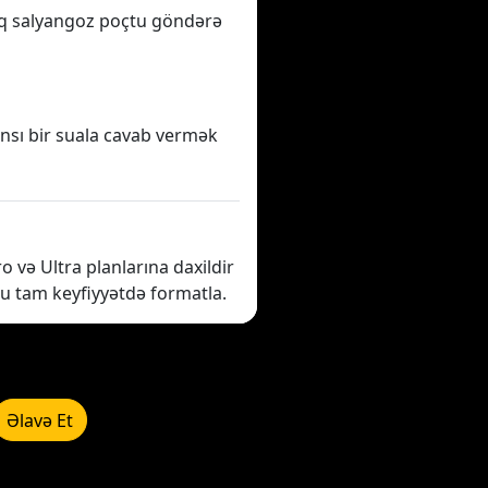
aq salyangoz poçtu göndərə
nsı bir suala cavab vermək
o və Ultra planlarına daxildir
nu tam keyfiyyətdə formatla.
Əlavə Et