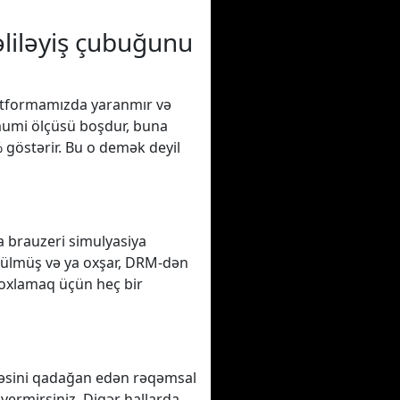
liləyiş çubuğunu
platformamızda yaranmır və
ümumi ölçüsü boşdur, buna
% göstərir. Bu o demək deyil
 brauzeri simulyasiya
ükülmüş və ya oxşar, DRM-dən
yoxlamaq üçün heç bir
məsini qadağan edən rəqəmsal
vermirsiniz. Digər hallarda,