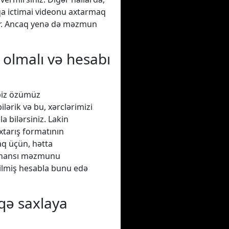
qa ictimai videonu axtarmaq
əyir. Ancaq yenə də məzmun
olmalı və hesabı
 biz özümüz
lərik və bu, xərclərimizi
a bilərsiniz. Lakin
axtarış formatının
aq üçün, hətta
r hansı məzmunu
rilmiş hesabla bunu edə
aqə saxlaya