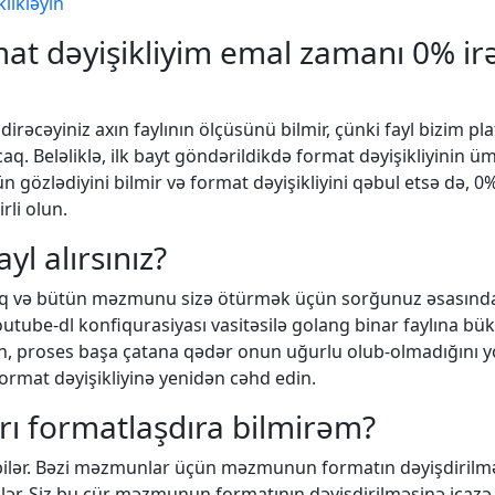
klikləyin
t dəyişikliyim emal zamanı 0% irə
irəcəyiniz axın faylının ölçüsünü bilmir, çünki fayl bizim 
. Beləliklə, ilk bayt göndərildikdə format dəyişikliyinin 
 gözlədiyini bilmir və format dəyişikliyini qəbul etsə də, 0
irli olun.
yl alırsınız?
aq və bütün məzmunu sizə ötürmək üçün sorğunuz əsasında
outube-dl konfiqurasiyası vasitəsilə golang binar faylına b
n, proses başa çatana qədər onun uğurlu olub-olmadığını 
ormat dəyişikliyinə yenidən cəhd edin.
arı formatlaşdıra bilmirəm?
 bilər. Bəzi məzmunlar üçün məzmunun formatın dəyişdiril
lər. Siz bu cür məzmunun formatının dəyişdirilməsinə icazə 