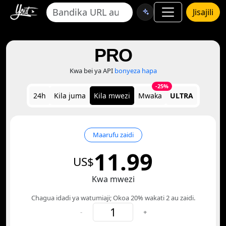
Jisajili
PRO
Kwa bei ya API
bonyeza hapa
-25%
24h
Kila juma
Kila mwezi
Mwaka
ULTRA
Maarufu zaidi
11.99
US$
Kwa mwezi
Chagua idadi ya watumiaji; Okoa 20% wakati 2 au zaidi.
-
+