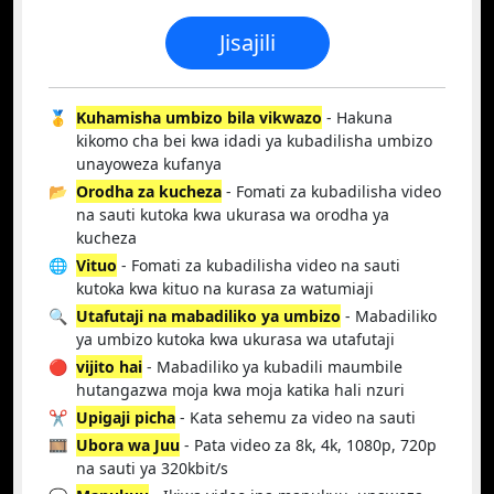
Jisajili
🥇
Kuhamisha umbizo bila vikwazo
- Hakuna
kikomo cha bei kwa idadi ya kubadilisha umbizo
unayoweza kufanya
📂
Orodha za kucheza
- Fomati za kubadilisha video
na sauti kutoka kwa ukurasa wa orodha ya
kucheza
🌐
Vituo
- Fomati za kubadilisha video na sauti
kutoka kwa kituo na kurasa za watumiaji
🔍
Utafutaji na mabadiliko ya umbizo
- Mabadiliko
ya umbizo kutoka kwa ukurasa wa utafutaji
🔴
vijito hai
- Mabadiliko ya kubadili maumbile
hutangazwa moja kwa moja katika hali nzuri
✂️
Upigaji picha
- Kata sehemu za video na sauti
🎞️
Ubora wa Juu
- Pata video za 8k, 4k, 1080p, 720p
na sauti ya 320kbit/s