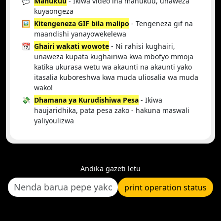
💬
Manukuu
- Ikiwa video ina manukuu, unaweza
kuyaongeza
🖼️
Kitengeneza GIF bila malipo
- Tengeneza gif na
maandishi yanayowekelewa
📆
Ghairi wakati wowote
- Ni rahisi kughairi,
unaweza kupata kughairiwa kwa mbofyo mmoja
katika ukurasa wetu wa akaunti na akaunti yako
itasalia kuboreshwa kwa muda uliosalia wa muda
wako!
💸
Dhamana ya Kurudishiwa Pesa
- Ikiwa
haujaridhika, pata pesa zako - hakuna maswali
yaliyoulizwa
Andika gazeti letu
print operation status