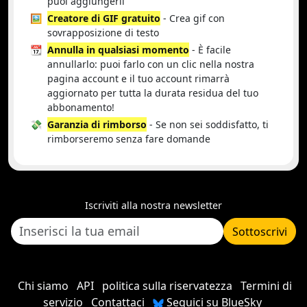
puoi aggiungerli
🖼️
Creatore di GIF gratuito
- Crea gif con
sovrapposizione di testo
📆
Annulla in qualsiasi momento
- È facile
annullarlo: puoi farlo con un clic nella nostra
pagina account e il tuo account rimarrà
aggiornato per tutta la durata residua del tuo
abbonamento!
💸
Garanzia di rimborso
- Se non sei soddisfatto, ti
rimborseremo senza fare domande
Iscriviti alla nostra newsletter
Sottoscrivi
Chi siamo
API
politica sulla riservatezza
Termini di
servizio
Contattaci
Seguici su BlueSky