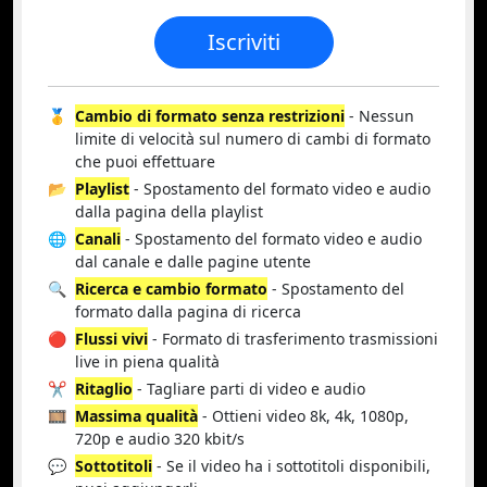
Iscriviti
🥇
Cambio di formato senza restrizioni
- Nessun
limite di velocità sul numero di cambi di formato
che puoi effettuare
📂
Playlist
- Spostamento del formato video e audio
dalla pagina della playlist
🌐
Canali
- Spostamento del formato video e audio
dal canale e dalle pagine utente
🔍
Ricerca e cambio formato
- Spostamento del
formato dalla pagina di ricerca
🔴
Flussi vivi
- Formato di trasferimento trasmissioni
live in piena qualità
✂️
Ritaglio
- Tagliare parti di video e audio
🎞️
Massima qualità
- Ottieni video 8k, 4k, 1080p,
720p e audio 320 kbit/s
💬
Sottotitoli
- Se il video ha i sottotitoli disponibili,