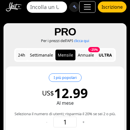
Iscrizione
PRO
Per i prezzi dell'API
clicca qui
-25%
24h
Settimanale
Mensile
Annuale
ULTRA
I più popolari
12.99
US$
Al mese
Seleziona il numero di utenti; risparmia il 20% se sei 2 o più.
-
+