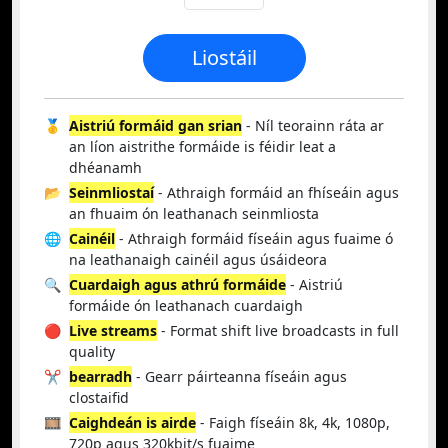
Liostáil
🥇
Aistriú formáid gan srian
- Níl teorainn ráta ar
an líon aistrithe formáide is féidir leat a
dhéanamh
📂
Seinmliostaí
- Athraigh formáid an fhíseáin agus
an fhuaim ón leathanach seinmliosta
🌐
Cainéil
- Athraigh formáid físeáin agus fuaime ó
na leathanaigh cainéil agus úsáideora
🔍
Cuardaigh agus athrú formáide
- Aistriú
formáide ón leathanach cuardaigh
🔴
Live streams
- Format shift live broadcasts in full
quality
✂️
bearradh
- Gearr páirteanna físeáin agus
clostaifid
🎞️
Caighdeán is airde
- Faigh físeáin 8k, 4k, 1080p,
720p agus 320kbit/s fuaime