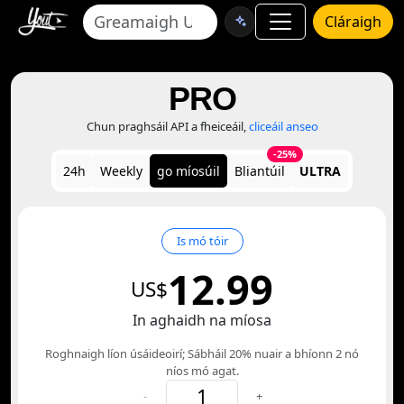
Cláraigh
PRO
Chun praghsáil API a fheiceáil,
cliceáil anseo
-25%
24h
Weekly
go míosúil
Bliantúil
ULTRA
Is mó tóir
12.99
US$
In aghaidh na míosa
Roghnaigh líon úsáideoirí; Sábháil 20% nuair a bhíonn 2 nó
níos mó agat.
-
+