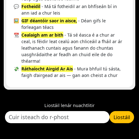
💬
Fotheidil
- Má tá fotheidil ar an bhfíseán bí in
ann iad a chur leis
🖼️
GIF déantóir saor in aisce,
- Déan gifs le
forleagan téacs
📆
Cealaigh am ar bith
- Tá sé éasca é a chur ar
ceal, is féidir leat cealú aon chliceáil a fháil ar ár
leathanach cuntais agus fanann do chuntas
uasghrádaithe ar feadh an chuid eile de do
théarma!
💸
Ráthaíocht Airgid Ar Ais
- Mura bhfuil tú sásta,
faigh d’airgead ar ais — gan aon cheist a chur
Liostáil lenár nuachtlitir
Liostáil