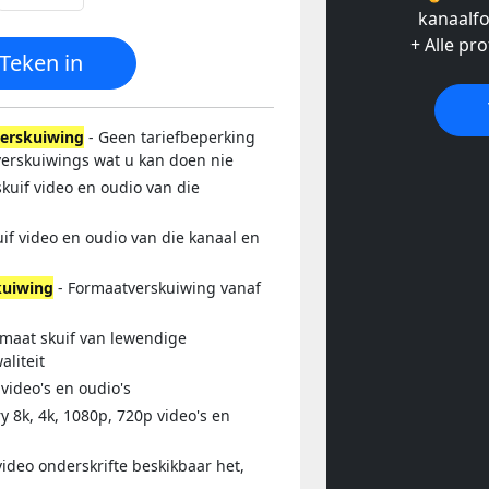
kanaalf
+ Alle pr
Teken in
erskuiwing
- Geen tariefbeperking
verskuiwings wat u kan doen nie
kuif video en oudio van die
if video en oudio van die kanaal en
kuiwing
- Formaatverskuiwing vanaf
rmaat skuif van lewendige
aliteit
video's en oudio's
y 8k, 4k, 1080p, 720p video's en
video onderskrifte beskikbaar het,