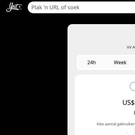
Vir 
24h
Week
US$
Kies aantal gebruike
-