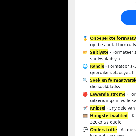
🥇
Onbeperkte formaatv
op die aantal formaat
📂
Snitlyste
- Formateer s
snitlysbladsy af
🌐
Kanale
- Formateer sku
gebruikersbladsye af
🔍
Soek en formaatvers
die soekbladsy
🔴
Lewende strome
- Fo
uitsendings in volle kw
✂️
Knipsel
- Sny dele van 
🎞️
Hoogste kwaliteit
- Kr
320kbit/s oudio
💬
Onderskrifte
- As die 
kan u dit byvoeg