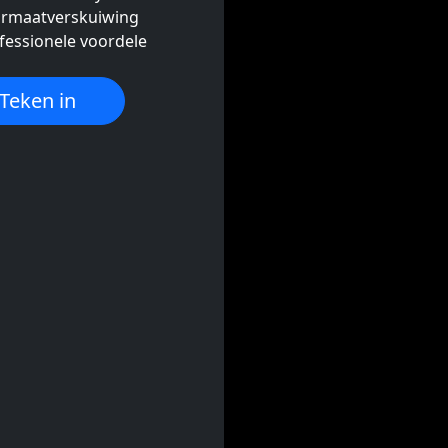
ormaatverskuiwing
ofessionele voordele
Teken in