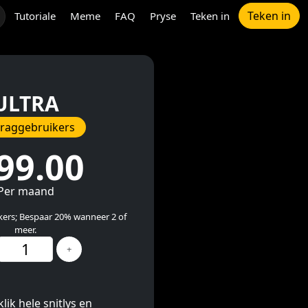
Teken in
Tutoriale
Meme
FAQ
Pryse
Teken in
ULTRA
kraggebruikers
99.00
Per maand
ikers; Bespaar 20% wanneer 2 of
meer.
+
lik hele snitlys en