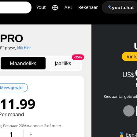
Yout
API
Rekenaar
yout.chat
PRO
API-pryse,
klik hier
Vir 
-25%
Maandeliks
Jaarliks
US$
Mees gewild
Kies aantal gebru
11.99
-
Per maand
rs; Bespaar 20% wanneer 2 of meer.
+
🥇 Een-k