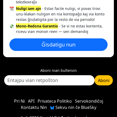
tekstkovraĵo
📆
Nuligi iam ajn
- Estas facile nuligi, vi povas trovi
unu-klakan nuligon en nia kontopaĝo kaj via konto
restas ĝisdatigita por la resto de via periodo!
💸
Mono-Redona Garantio
- Se vi ne estas kontenta,
ricevu vian monon reen — sen demandoj
Ĝisdatigu nun
Aboni nian bultenon
Aboni
Pri Ni
API
Privateca Politiko
Servokondiĉoj
Kontaktu Nin
Sekvu nin ĉe BlueSky