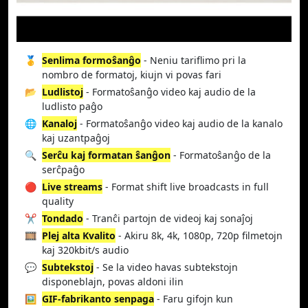
🥇
Senlima formoŝanĝo
- Neniu tariflimo pri la
nombro de formatoj, kiujn vi povas fari
📂
Ludlistoj
- Formatoŝanĝo video kaj audio de la
ludlisto paĝo
🌐
Kanaloj
- Formatoŝanĝo video kaj audio de la kanalo
kaj uzantpaĝoj
🔍
Serĉu kaj formatan ŝanĝon
- Formatoŝanĝo de la
serĉpaĝo
🔴
Live streams
- Format shift live broadcasts in full
quality
✂️
Tondado
- Tranĉi partojn de videoj kaj sonaĵoj
🎞️
Plej alta Kvalito
- Akiru 8k, 4k, 1080p, 720p filmetojn
kaj 320kbit/s audio
💬
Subtekstoj
- Se la video havas subtekstojn
disponeblajn, povas aldoni ilin
🖼️
GIF-fabrikanto senpaga
- Faru gifojn kun